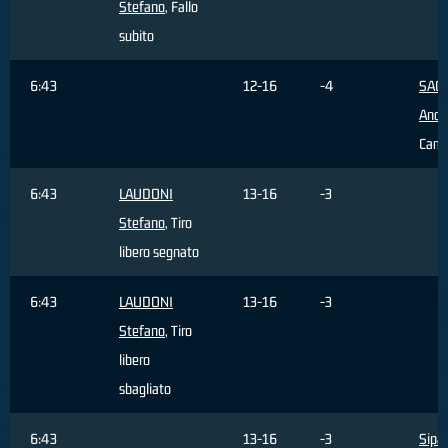
Stefano
, Fallo
subito
6:43
12-16
-4
SACC
Andr
Camb
6:43
LAUDONI
13-16
-3
Stefano
, Tiro
libero segnato
6:43
LAUDONI
13-16
-3
Stefano
, Tiro
libero
sbagliato
6:43
13-16
-3
Sipa