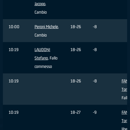
Jacopo
,
Cambio
10:00
Peroni Michele
,
18-26
-8
Cambio
10:19
LAUDONI
18-26
-8
Stefano
, Fallo
commesso
10:19
18-26
-8
FAN
Tom
Fallo
10:19
18-27
-9
FAN
Tom
liber