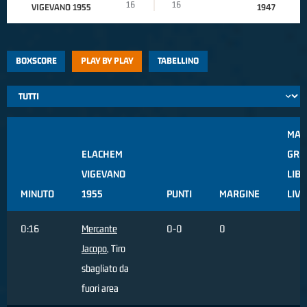
16
16
VIGEVANO 1955
1947
BOXSCORE
PLAY BY PLAY
TABELLINO
MAU
ELACHEM
GRO
VIGEVANO
LIB
MINUTO
1955
PUNTI
MARGINE
LIV
0:16
Mercante
0-0
0
Jacopo
, Tiro
sbagliato da
fuori area