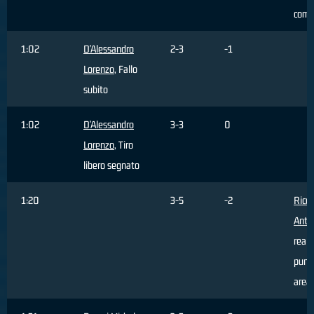
com
1:02
D'Alessandro
2-3
-1
Lorenzo
, Fallo
subito
1:02
D'Alessandro
3-3
0
Lorenzo
, Tiro
libero segnato
1:20
3-5
-2
Ricci
Anto
reali
punti
area