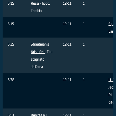
5:15
Rossi Filippo
,
12-11
1
Cambio
5:15
12-11
1
Sipa
Camb
5:35
Strautmanis
12-11
1
Kristofers
, Tiro
sbagliato
dall'area
5:38
12-11
1
LUCA
Jaco
Rimb
difen
5:53
Benites V.J.
12-11
1