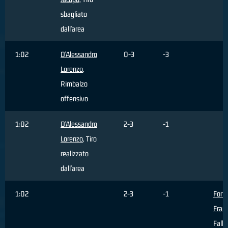
sbagliato
dall'area
1:02
D'Alessandro
0-3
-3
Lorenzo
,
Rimbalzo
offensivo
1:02
D'Alessandro
2-3
-1
Lorenzo
, Tiro
realizzato
dall'area
1:02
2-3
-1
Forti
Fran
Fallo