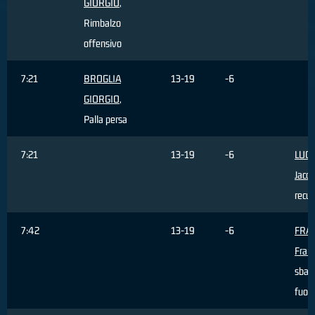
GIORGIO
,
Rimbalzo
offensivo
7:21
BROGLIA
13-19
-6
GIORGIO
,
Palla persa
7:21
13-19
-6
LUCA
Jaco
recu
7:42
13-19
-6
FRA
Fran
sbagl
fuori