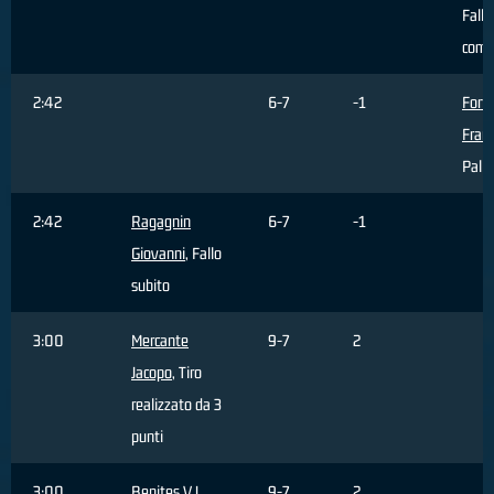
Fallo
com
2:42
6-7
-1
Forti
Fran
Palla
2:42
Ragagnin
6-7
-1
Giovanni
, Fallo
subito
3:00
Mercante
9-7
2
Jacopo
, Tiro
realizzato da 3
punti
3:00
Benites V.J.
9-7
2