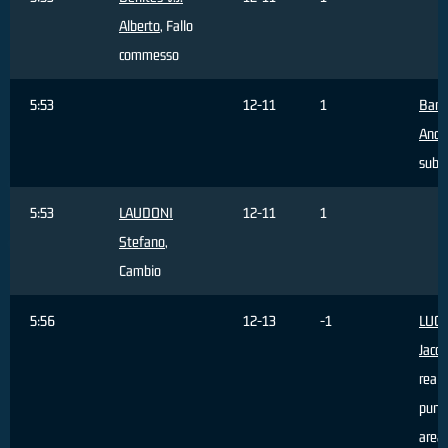
Alberto
, Fallo
commesso
5:53
12-11
1
Barg
Andr
subi
5:53
LAUDONI
12-11
1
Stefano
,
Cambio
5:56
12-13
-1
LUCA
Jaco
reali
punti
area