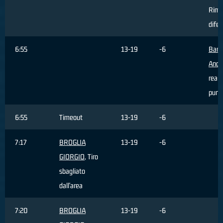
Rimb
difen
6:55
13-19
-6
Barg
Andr
reali
punti
6:55
Timeout
13-19
-6
7:17
BROGLIA
13-19
-6
GIORGIO
, Tiro
sbagliato
dall'area
7:20
BROGLIA
13-19
-6