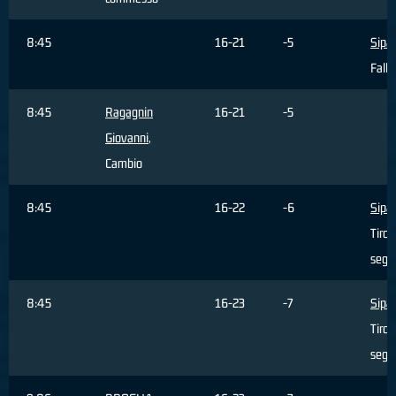
8:45
16-21
-5
Sipa
Fallo
8:45
Ragagnin
16-21
-5
Giovanni
,
Cambio
8:45
16-22
-6
Sipa
Tiro 
segn
8:45
16-23
-7
Sipa
Tiro 
segn