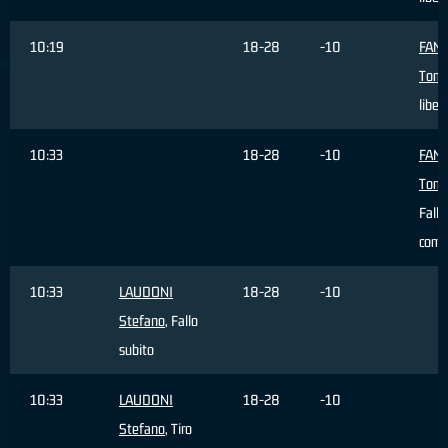
10:19
18-28
-10
FAN
Tom
liber
10:33
18-28
-10
FAN
Tom
Fallo
com
10:33
LAUDONI
18-28
-10
Stefano
, Fallo
subito
10:33
LAUDONI
18-28
-10
Stefano
, Tiro