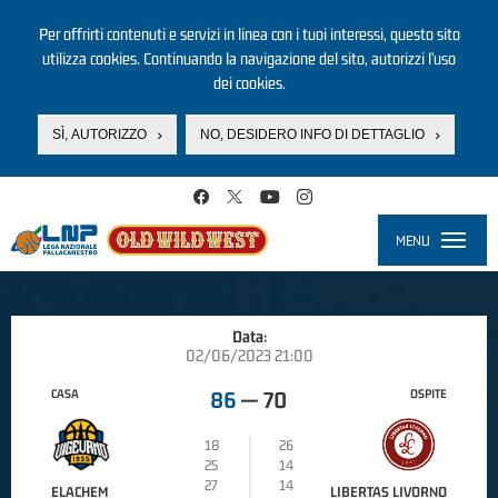
Per offrirti contenuti e servizi in linea con i tuoi interessi, questo sito
utilizza cookies. Continuando la navigazione del sito, autorizzi l’uso
dei cookies.
SÌ, AUTORIZZO
NO, DESIDERO INFO DI DETTAGLIO
Salta al contenuto principale
MENU
Toggle
navigati
Data:
02/06/2023 21:00
CASA
OSPITE
86
—
70
18
26
25
14
27
14
ELACHEM
LIBERTAS LIVORNO