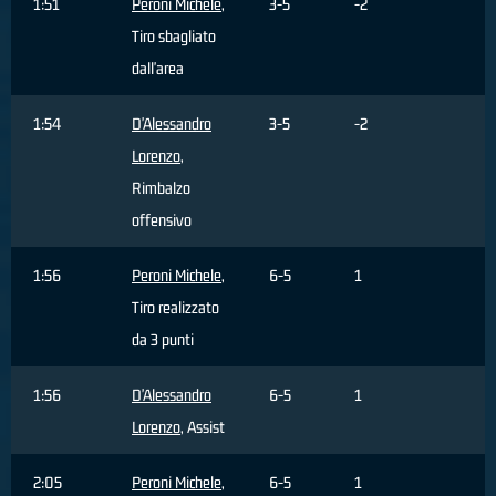
1:51
Peroni Michele
,
3-5
-2
Tiro sbagliato
dall'area
1:54
D'Alessandro
3-5
-2
Lorenzo
,
Rimbalzo
offensivo
1:56
Peroni Michele
,
6-5
1
Tiro realizzato
da 3 punti
1:56
D'Alessandro
6-5
1
Lorenzo
, Assist
2:05
Peroni Michele
,
6-5
1