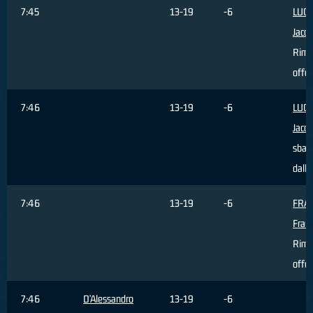
7:45
13-19
-6
LUCA
Jaco
Rimb
offe
7:46
13-19
-6
LUCA
Jaco
sbagl
dall'
7:46
13-19
-6
FRA
Fran
Rimb
offe
7:46
D'Alessandro
13-19
-6