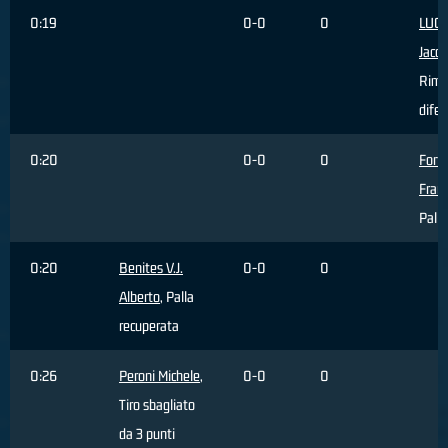
0:19
0-0
0
LUCA
Jaco
Rimb
difen
0:20
0-0
0
Forti
Fran
Palla
0:20
Benites V.J.
0-0
0
Alberto
, Palla
recuperata
0:26
Peroni Michele
,
0-0
0
Tiro sbagliato
da 3 punti