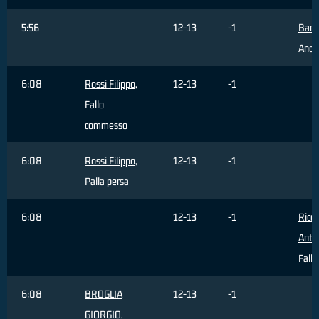
5:56
12-13
-1
Barg
Andr
6:08
Rossi Filippo
,
12-13
-1
Fallo
commesso
6:08
Rossi Filippo
,
12-13
-1
Palla persa
6:08
12-13
-1
Ricci
Anto
Fallo
6:08
BROGLIA
12-13
-1
GIORGIO
,