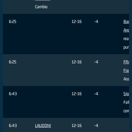
Cambio
6:25
12-16
-4
Barg
Andr
reali
punti
6:25
12-16
-4
FRA
Fran
Assis
6:43
12-16
-4
Sipa
Fallo
com
6:43
LAUDONI
12-16
-4