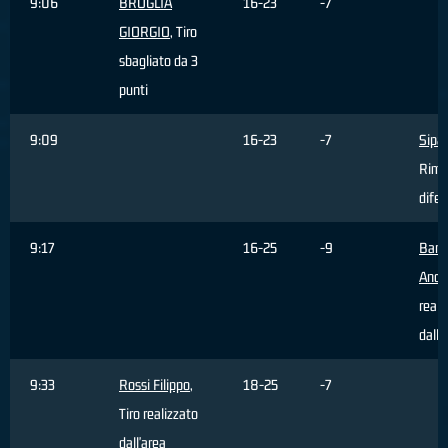
9:06
BROGLIA
16-23
-7
GIORGIO
, Tiro
sbagliato da 3
punti
9:09
16-23
-7
Sipa
Rimb
difen
9:17
16-25
-9
Barg
Andr
reali
dall'
9:33
Rossi Filippo
,
18-25
-7
Tiro realizzato
dall'area