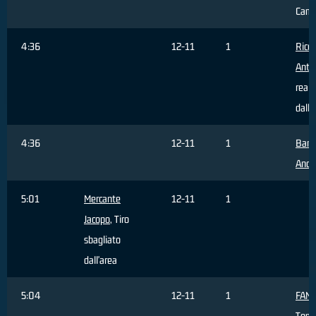
Camb
4:36
12-11
1
Ricci
Anto
reali
dall'
4:36
12-11
1
Barg
Andr
5:01
Mercante
12-11
1
Jacopo
, Tiro
sbagliato
dall'area
5:04
12-11
1
FAN
Tom