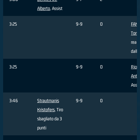
Alberto
, Assist
3:25
9-9
0
FAN
Tom
reali
dall'
3:25
9-9
0
Ricci
Anto
Assis
3:46
Strautmanis
9-9
0
Kristofers
, Tiro
sbagliato da 3
punti