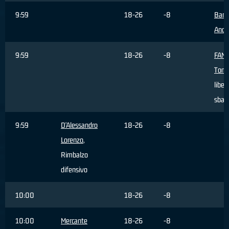
9:59
18-26
-8
Barg
Andr
9:59
18-26
-8
FAN
Tom
liber
sbagl
9:59
D'Alessandro
18-26
-8
Lorenzo
,
Rimbalzo
difensivo
10:00
18-26
-8
10:00
Mercante
18-26
-8