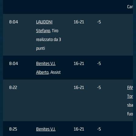
Camb
8:04
LAUDONI
16-21
-5
Stefano
, Tiro
realizzato da 3
punti
8:04
Benites V.J.
16-21
-5
Alberto
, Assist
8:22
16-21
-5
FAN
Tom
sbagl
fuori
8:25
Benites V.J.
16-21
-5