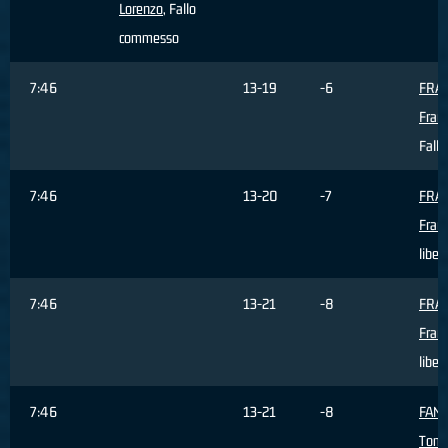
Lorenzo
, Fallo
commesso
7:46
13-19
-6
FRA
Fran
Fallo
7:46
13-20
-7
FRA
Fran
liber
7:46
13-21
-8
FRA
Fran
liber
7:46
13-21
-8
FAN
Tom