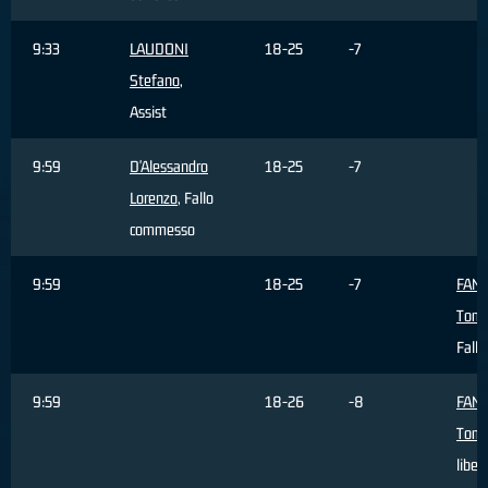
9:33
LAUDONI
18-25
-7
Stefano
,
Assist
9:59
D'Alessandro
18-25
-7
Lorenzo
, Fallo
commesso
9:59
18-25
-7
FAN
Tom
Fallo
9:59
18-26
-8
FAN
Tom
liber