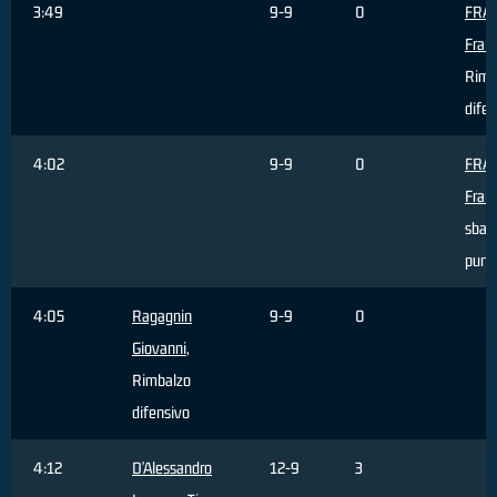
3:49
9-9
0
FRA
Fran
Rimb
difen
4:02
9-9
0
FRA
Fran
sbagl
punti
4:05
Ragagnin
9-9
0
Giovanni
,
Rimbalzo
difensivo
4:12
D'Alessandro
12-9
3