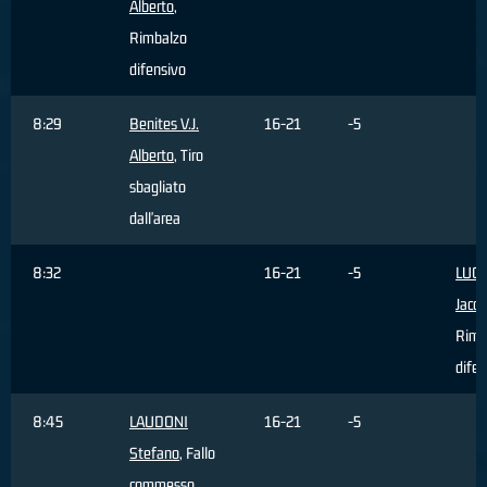
Alberto
,
Rimbalzo
difensivo
8:29
Benites V.J.
16-21
-5
Alberto
, Tiro
sbagliato
dall'area
8:32
16-21
-5
LUCA
Jaco
Rimb
difen
8:45
LAUDONI
16-21
-5
Stefano
, Fallo
commesso