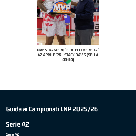
 "FRATELLI BERETTA"
MVP STRANIERO "FRATELLI BERETTA"
MVP "FRATELLI BER
6 - LUCA CESANA (UEB
A2 APRILE '26 - STACY DAVIS (SELLA
DILAS B NAZIONALE 
CO CIVIDALE)
CENTO)
MARCO RESTELLI (T
BRIANZA BA
Guida ai Campionati LNP 2025/26
Serie A2
Serie A2