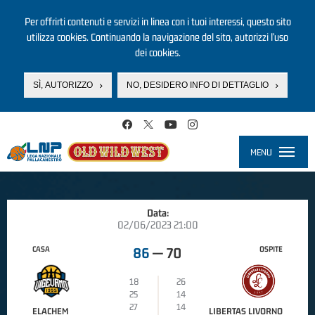
Per offrirti contenuti e servizi in linea con i tuoi interessi, questo sito
utilizza cookies. Continuando la navigazione del sito, autorizzi l’uso
dei cookies.
SÌ, AUTORIZZO
NO, DESIDERO INFO DI DETTAGLIO
Salta al contenuto principale
MENU
Toggle
navigati
Data:
02/06/2023 21:00
CASA
OSPITE
86
—
70
18
26
25
14
27
14
ELACHEM
LIBERTAS LIVORNO