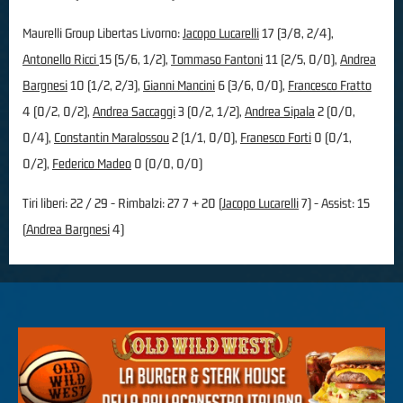
Maurelli Group Libertas Livorno:
Jacopo Lucarelli
17 (3/8, 2/4),
Antonello Ricci
15 (5/6, 1/2),
Tommaso Fantoni
11 (2/5, 0/0),
Andrea
Bargnesi
10 (1/2, 2/3),
Gianni Mancini
6 (3/6, 0/0),
Francesco Fratto
4 (0/2, 0/2),
Andrea Saccaggi
3 (0/2, 1/2),
Andrea Sipala
2 (0/0,
0/4),
Constantin Maralossou
2 (1/1, 0/0),
Franesco Forti
0 (0/1,
0/2),
Federico Madeo
0 (0/0, 0/0)
Tiri liberi: 22 / 29 - Rimbalzi: 27 7 + 20 (
Jacopo Lucarelli
7) - Assist: 15
(
Andrea Bargnesi
4)