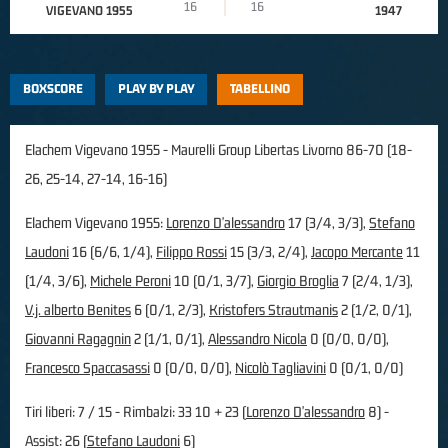
16
16
VIGEVANO 1955
1947
BOXSCORE
PLAY BY PLAY
TABELLINO
Elachem Vigevano 1955 - Maurelli Group Libertas Livorno 86-70 (18-
26, 25-14, 27-14, 16-16)
Elachem Vigevano 1955:
Lorenzo D'alessandro
17 (3/4, 3/3),
Stefano
Laudoni
16 (6/6, 1/4),
Filippo Rossi
15 (3/3, 2/4),
Jacopo Mercante
11
(1/4, 3/6),
Michele Peroni
10 (0/1, 3/7),
Giorgio Broglia
7 (2/4, 1/3),
V.j. alberto Benites
6 (0/1, 2/3),
Kristofers Strautmanis
2 (1/2, 0/1),
Giovanni Ragagnin
2 (1/1, 0/1),
Alessandro Nicola
0 (0/0, 0/0),
Francesco Spaccasassi
0 (0/0, 0/0),
Nicolò Tagliavini
0 (0/1, 0/0)
Tiri liberi: 7 / 15 - Rimbalzi: 33 10 + 23 (
Lorenzo D'alessandro
8) -
Assist: 26 (
Stefano Laudoni
6)