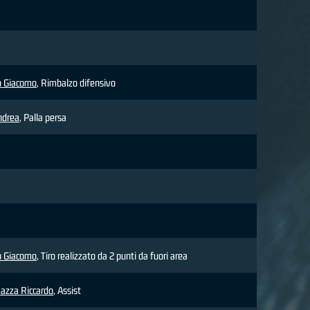
o Giacomo
, Rimbalzo difensivo
ndrea
, Palla persa
o Giacomo
, Tiro realizzato da 2 punti da fuori area
azza Riccardo
, Assist