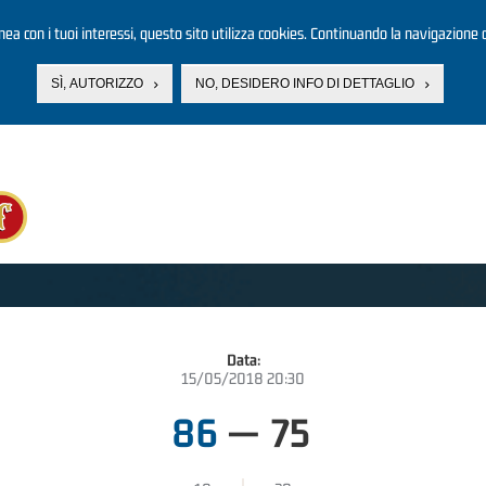
linea con i tuoi interessi, questo sito utilizza cookies. Continuando la navigazione d
SÌ, AUTORIZZO
NO, DESIDERO INFO DI DETTAGLIO
Data:
15/05/2018 20:30
86
—
75