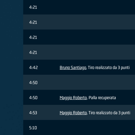
4:21
4:21
4:21
4:21
4:42
Bruno Santiago
, Tiro realizzato da 3 punti
4:50
4:50
Maggio Roberto
, Palla recuperata
4:53
Maggio Roberto
, Tiro realizzato da 3 punti
5:10