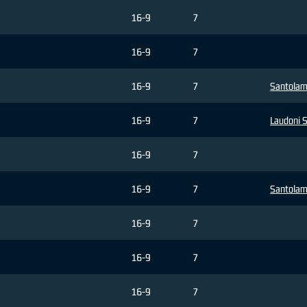
16-9
7
16-9
7
16-9
7
Santolam
16-9
7
Laudoni 
16-9
7
16-9
7
Santolam
16-9
7
16-9
7
16-9
7