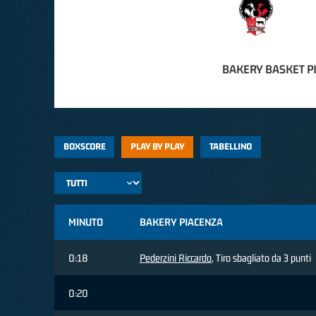
BAKERY BASKET P
BOXSCORE
PLAY BY PLAY
TABELLINO
MINUTO
BAKERY PIACENZA
0:18
Pederzini Riccardo
, Tiro sbagliato da 3 punti
0:20