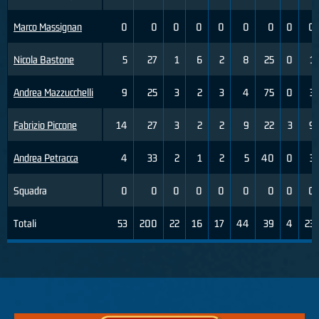
Marco Massignan
0
0
0
0
0
0
0
0
0
Nicola Bastone
5
27
1
6
2
8
25
0
1
Andrea Mazzucchelli
9
25
3
2
3
4
75
0
3
Fabrizio Piccone
14
27
3
2
2
9
22
3
9
Andrea Petracca
4
33
2
1
2
5
40
0
3
Squadra
0
0
0
0
0
0
0
0
0
Totali
53
200
22
16
17
44
39
4
23