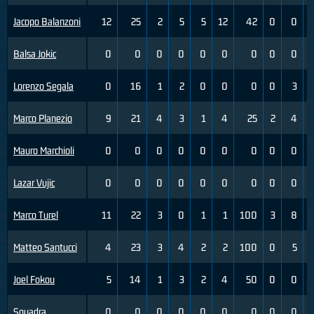
Jacopo Balanzoni
12
25
2
5
5
12
42
0
0
Balsa Jokic
0
0
0
0
0
0
0
0
0
Lorenzo Segala
0
16
1
2
0
0
0
0
3
Marco Planezio
9
21
4
3
1
4
25
2
4
Mauro Marchioli
0
0
0
0
0
0
0
0
0
Lazar Vujic
0
0
0
0
0
0
0
0
0
Marco Turel
11
22
3
0
1
1
100
3
8
Matteo Santucci
4
23
3
4
2
2
100
0
5
Joel Fokou
5
14
1
3
2
4
50
0
0
Squadra
0
0
0
0
0
0
0
0
0