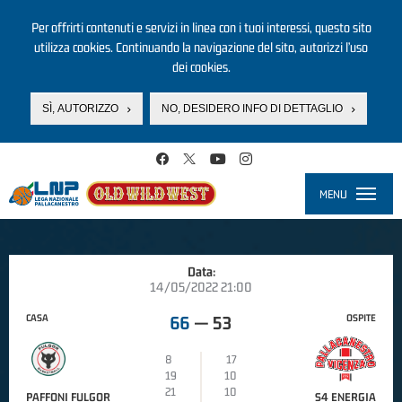
Per offrirti contenuti e servizi in linea con i tuoi interessi, questo sito
utilizza cookies. Continuando la navigazione del sito, autorizzi l’uso
dei cookies.
SÌ, AUTORIZZO
NO, DESIDERO INFO DI DETTAGLIO
Salta al contenuto principale
MENU
Toggle
navigati
Data:
14/05/2022 21:00
CASA
OSPITE
66
—
53
8
17
19
10
21
10
PAFFONI FULGOR
S4 ENERGIA