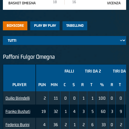
18
16
BASKET OMEGNA
VICENZA
BOXSCORE
PLAY BY PLAY
TABELLINO
Paffoni Fulgor Omegna
FALLI
TIRI DA 2
TIRI DA 3
PLAYER
PUN
MIN
C
S
R
T
%
R
T
Duilio Birindelli
2
11
0
0
1
1
100
0
0
Franko Bushati
19
32
1
4
3
5
60
3
9
Federico Burini
4
36
2
1
2
6
33
0
2