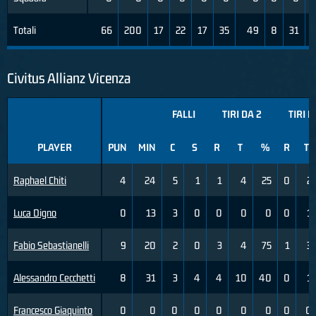
Totali
66
200
17
22
17
35
49
8
31
Civitus Allianz Vicenza
FALLI
TIRI DA 2
TIRI D
PLAYER
PUN
MIN
C
S
R
T
%
R
T
Raphael Chiti
4
24
5
1
1
4
25
0
2
Luca Digno
0
13
3
0
0
0
0
0
1
Fabio Sebastianelli
9
20
2
0
3
4
75
1
3
Alessandro Cecchetti
8
31
3
4
4
10
40
0
1
Francesco Giaquinto
0
0
0
0
0
0
0
0
0