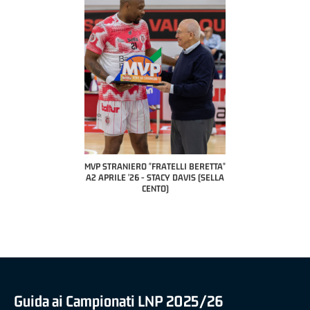
COACH OF THE MONTH
A2 APRILE '26 
PILLASTRINI (UE
CIVIDAL
O "FRATELLI BERETTA"
MVP "FRATELLI BERETTA" SAMUEL
 - STACY DAVIS (SELLA
DILAS B NAZIONALE APRILE '26 -
CENTO)
MARCO RESTELLI (TAV TREVIGLIO
BRIANZA BASKET)
Guida ai Campionati LNP 2025/26