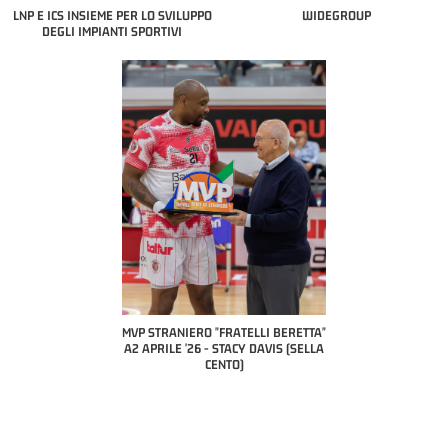
LNP E ICS INSIEME PER LO SVILUPPO
WIDEGROUP
DEGLI IMPIANTI SPORTIVI
COACH OF THE MONT
A2 APRILE '26 
PILLASTRINI (U
CIVIDAL
O "FRATELLI BERETTA"
MVP "FRATELLI BERETTA" SAMUEL
6 - STACY DAVIS (SELLA
DILAS B NAZIONALE APRILE '26 -
CENTO)
MARCO RESTELLI (TAV TREVIGLIO
BRIANZA BASKET)