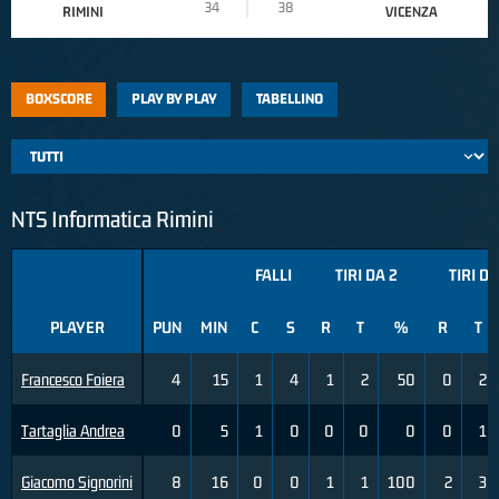
34
38
RIMINI
VICENZA
BOXSCORE
PLAY BY PLAY
TABELLINO
NTS Informatica Rimini
FALLI
TIRI DA 2
TIRI DA
PLAYER
PUN
MIN
C
S
R
T
%
R
T
Francesco Foiera
4
15
1
4
1
2
50
0
2
Tartaglia Andrea
0
5
1
0
0
0
0
0
1
Giacomo Signorini
8
16
0
0
1
1
100
2
3