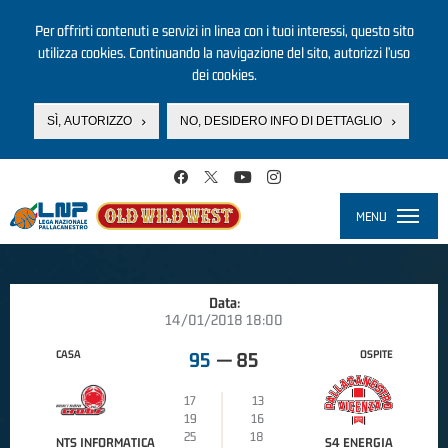
Per offrirti contenuti e servizi in linea con i tuoi interessi, questo sito
utilizza cookies. Continuando la navigazione del sito, autorizzi l’uso
dei cookies.
SÌ, AUTORIZZO
NO, DESIDERO INFO DI DETTAGLIO
Salta al contenuto principale
MENU
Toggle
navigati
Data:
14/01/2018 18:00
CASA
OSPITE
95
—
85
17
13
19
16
25
18
NTS INFORMATICA
S4 ENERGIA