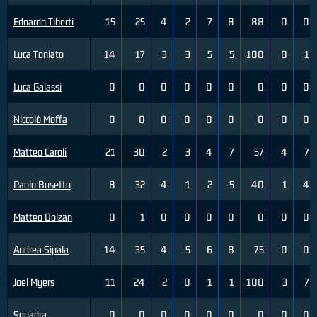
Edoardo Tiberti
15
25
4
2
7
8
88
0
0
Luca Toniato
14
17
3
3
5
5
100
0
1
Luca Galassi
0
0
0
0
0
0
0
0
0
Niccolò Moffa
0
0
0
0
0
0
0
0
0
Matteo Caroli
21
30
2
3
4
7
57
4
7
Paolo Busetto
8
32
4
1
2
5
40
1
4
Matteo Dolzan
0
1
0
0
0
0
0
0
0
Andrea Sipala
14
35
4
5
6
8
75
0
0
Joel Myers
11
24
2
0
1
1
100
3
7
Squadra
0
0
0
0
0
0
0
0
0