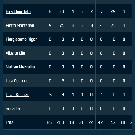
Eros Chinellato
8
30
1
3
2
7
29
1
3
Pietro Montanari
9
25
3
3
3
4
75
1
2
Piergiacomo Rigon
0
0
0
0
0
0
0
0
0
Alberto Elio
0
0
0
0
0
0
0
0
0
Matteo Mezzalira
0
0
0
0
0
0
0
0
0
Luca Contrino
0
3
1
0
0
0
0
0
0
Lazar Kekovic
5
8
1
1
0
1
0
1
3
Squadra
0
0
0
0
0
0
0
0
0
Totali
85
200
18
21
22
42
52
10
27