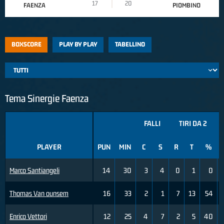
17
20
FAENZA
PIOMBINO
BOXSCORE
PLAY BY PLAY
TABELLINO
Tema Sinergie Faenza
FALLI
TIRI DA 2
PLAYER
PUN
MIN
C
S
R
T
%
Marco Santiangeli
14
30
3
4
0
1
0
Thomas Van ounsem
16
33
2
1
7
13
54
Enrico Vettori
12
25
4
7
2
5
40