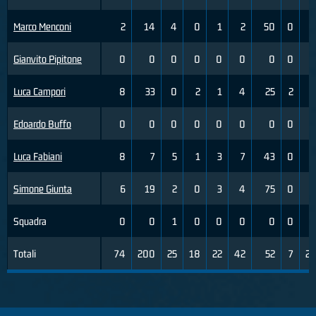
Marco Menconi
2
14
4
0
1
2
50
0
4
Gianvito Pipitone
0
0
0
0
0
0
0
0
0
Luca Campori
8
33
0
2
1
4
25
2
5
Edoardo Buffo
0
0
0
0
0
0
0
0
0
Luca Fabiani
8
7
5
1
3
7
43
0
0
Simone Giunta
6
19
2
0
3
4
75
0
2
Squadra
0
0
1
0
0
0
0
0
0
Totali
74
200
25
18
22
42
52
7
22