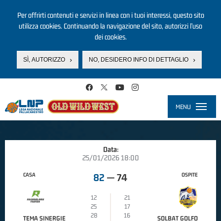
Per offrirti contenuti e servizi in linea con i tuoi interessi, questo sito
utilizza cookies. Continuando la navigazione del sito, autorizzi l’uso
dei cookies.
SÌ, AUTORIZZO
NO, DESIDERO INFO DI DETTAGLIO
Salta al contenuto principale
MENU
Toggle
navigati
Data:
25/01/2026 18:00
CASA
OSPITE
82
—
74
12
21
25
17
28
16
TEMA SINERGIE
SOLBAT GOLFO