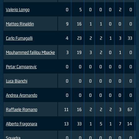
Valerio Longo
0
5
0
0
0
2
0
Matteo Rinaldin
9
16
1
1
0
0
0
Carlo Fumagalli
4
23
2
2
1
3
33
Mouhammed falilou Mbacke
3
19
3
2
0
1
0
Petar Camparevic
0
0
0
0
0
0
0
Luca Bianchi
0
0
0
0
0
0
0
Andrea Aromando
0
0
0
0
0
0
0
Raffaele Romano
11
16
2
2
2
3
67
Alberto Fragonara
13
33
1
5
1
7
14
Squadra
0
0
0
0
0
0
0