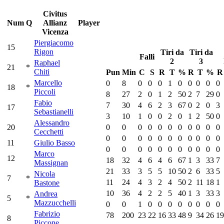
Civitus
Num
Q
Allianz
Player
Vicenza
Piergiacomo
15
Rigon
Tiri da
Tiri da
Falli
2
3
Raphael
21
*
Chiti
Pun
Min
C
S
R
T
%
R
T
%
R
Marcello
0
8
0
0
0
1
0
0
0
0
0
18
*
Piccoli
8
27
2
0
1
2
50
2
7
29
0
Fabio
7
30
4
6
2
3
67
0
2
0
3
17
Sebastianelli
3
10
1
0
0
2
0
1
2
50
0
Alessandro
20
0
0
0
0
0
0
0
0
0
0
0
Cecchetti
0
0
0
0
0
0
0
0
0
0
0
11
Giulio Basso
0
0
0
0
0
0
0
0
0
0
0
Marco
12
18
32
4
6
4
6
67
1
3
33
7
Massignan
21
33
3
5
5
10
50
2
6
33
5
Nicola
7
*
11
24
4
3
2
4
50
2
11
18
1
Bastone
10
36
4
2
2
5
40
1
3
33
3
Andrea
5
*
Mazzucchelli
0
0
1
0
0
0
0
0
0
0
0
Fabrizio
78
200
23
22
16
33
48
9
34
26
19
8
Piccone