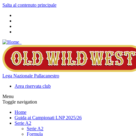
Salta al contenuto principale
Lega Nazionale Pallacanestro
Area riservata club
Menu
Toggle navigation
Home
Guida ai Campionati LNP 2025/26
Serie A2
Serie A2
Formula