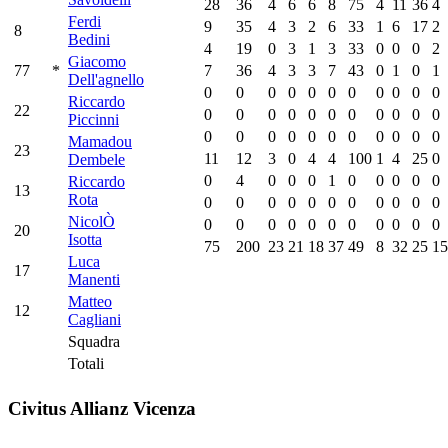
28
36
4
6
6
8
75
4
11
36
4
Ferdi
9
35
4
3
2
6
33
1
6
17
2
8
Bedini
4
19
0
3
1
3
33
0
0
0
2
Giacomo
77
*
7
36
4
3
3
7
43
0
1
0
1
Dell'agnello
0
0
0
0
0
0
0
0
0
0
0
Riccardo
22
0
0
0
0
0
0
0
0
0
0
0
Piccinni
0
0
0
0
0
0
0
0
0
0
0
Mamadou
23
11
12
3
0
4
4
100
1
4
25
0
Dembele
0
4
0
0
0
1
0
0
0
0
0
Riccardo
13
Rota
0
0
0
0
0
0
0
0
0
0
0
NicolÒ
0
0
0
0
0
0
0
0
0
0
0
20
Isotta
75
200
23
21
18
37
49
8
32
25
15
Luca
17
Manenti
Matteo
12
Cagliani
Squadra
Totali
Civitus Allianz Vicenza