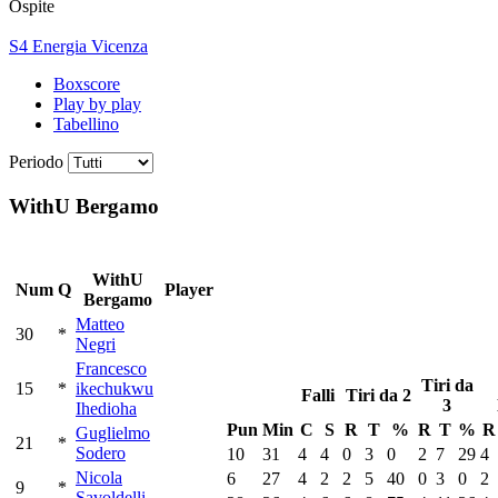
Ospite
S4 Energia Vicenza
Boxscore
Play by play
Tabellino
Periodo
WithU Bergamo
WithU
Num
Q
Player
Bergamo
Matteo
30
*
Negri
Francesco
Tiri da
15
*
ikechukwu
Falli
Tiri da 2
3
Ihedioha
Pun
Min
C
S
R
T
%
R
T
%
R
Guglielmo
21
*
Sodero
10
31
4
4
0
3
0
2
7
29
4
Nicola
6
27
4
2
2
5
40
0
3
0
2
9
*
Savoldelli