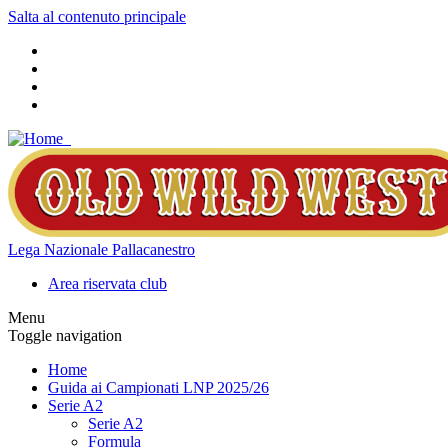
Salta al contenuto principale
Lega Nazionale Pallacanestro
Area riservata club
Menu
Toggle navigation
Home
Guida ai Campionati LNP 2025/26
Serie A2
Serie A2
Formula