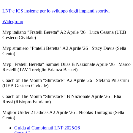
LNP e ICS insieme per lo sviluppo degli impianti sportivi
Widegroup
Mvp italiano "Fratelli Beretta" A2 Aprile '26 - Luca Cesana (UEB
Gesteco Cividale)
Mvp straniero "Fratelli Beretta" A2 Aprile '26 - Stacy Davis (Sella
Cento)
Mvp "Fratelli Beretta" Samuel Dilas B Nazionale Aprile '26 - Marco
Restelli (TAV Treviglio Brianza Basket)
Coach of The Month "Slimstock" A2 Aprile '26 - Stefano Pillastrini
(UEB Gesteco Cividale)
Coach of The Month "Slimstock" B Nazionale Aprile '26 - Elia
Rossi (Ristopro Fabriano)
Miglior Under 21 adidas A2 Aprile '26 - Nicolas Tanfoglio (Sella
Cento)
Guida ai Campionati LNP 2025/26