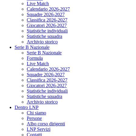
Live Match
Calendario 2026-2027
Squadre 2026-2027
Classifica 2026-2027
Giocatori 2026-2027
Statistiche individuali
Statistiche squadra
Archivio storico
Serie B Nazionale
Serie B Nazionale
Formula
Live Match
Calendario 2026-2027
Squadre 2026-2027
Classifica 2026-2027
Giocatori 2026-2027
Statistiche individuali
Statistiche squadra
Archivio storico
Dentro LNP
Chi siamo
Persone
Albo corso dirigenti
LNP Servizi
Contatti