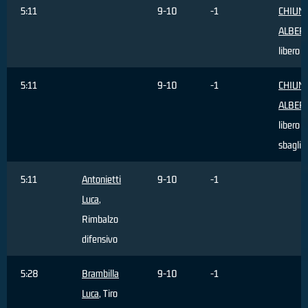
5:11
9-10
-1
CHIUM
ALBER
libero 
5:11
9-10
-1
CHIUM
ALBER
libero
sbaglia
5:11
Antonietti
9-10
-1
Luca
,
Rimbalzo
difensivo
5:28
Brambilla
9-10
-1
Luca
, Tiro