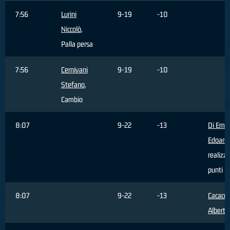
7:56
Lurini
9-19
-10
Niccolò
,
Palla persa
7:56
Cernivani
9-19
-10
Stefano
,
Cambio
8:07
9-22
-13
Di Emid
Edoard
realizz
punti
8:07
9-22
-13
Cacace
Alberto