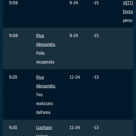
9:08
9-24
-15
VETTO
Enrico
, 
persa
9:08
Riva
9-24
-15
Alessandro
,
Palla
recuperata
9:20
Riva
11-24
-13
Alessandro
,
Tiro
realizzato
dall'area
9:20
Cucchiaro
11-24
-13