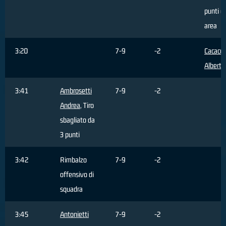
punti da
area
3:20
7-9
-2
Cacace
Alberto
3:41
Ambrosetti
7-9
-2
Andrea
, Tiro
sbagliato da
3 punti
3:42
Rimbalzo
7-9
-2
offensivo di
squadra
3:45
Antonietti
7-9
-2