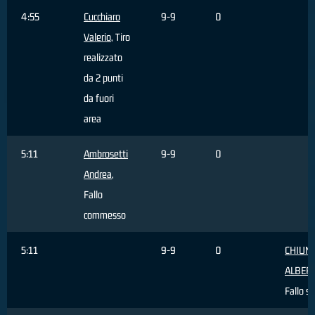
4:55
Cucchiaro
9-9
0
Valerio
, Tiro
realizzato
da 2 punti
da fuori
area
5:11
Ambrosetti
9-9
0
Andrea
,
Fallo
commesso
5:11
9-9
0
CHIUM
ALBER
Fallo s