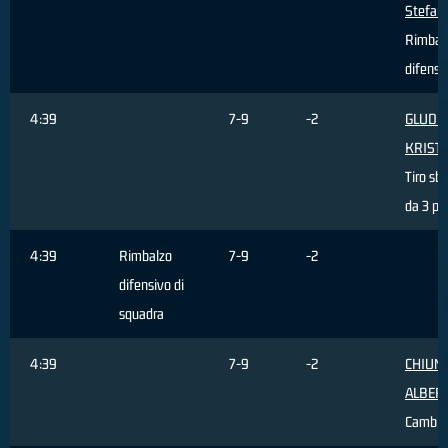
Stefan
Rimbal
difensi
4:39
7-9
-2
GLUDIT
KRIST
Tiro sb
da 3 pu
4:39
Rimbalzo
7-9
-2
difensivo di
squadra
4:39
7-9
-2
CHIUM
ALBER
Cambio