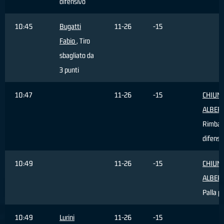
difensivo
10:45
Bugatti
11-26
-15
Fabio
, Tiro
sbagliato da
3 punti
10:47
11-26
-15
CHIUM
ALBER
Rimbal
difensi
10:49
11-26
-15
CHIUM
ALBER
Palla p
10:49
Lurini
11-26
-15