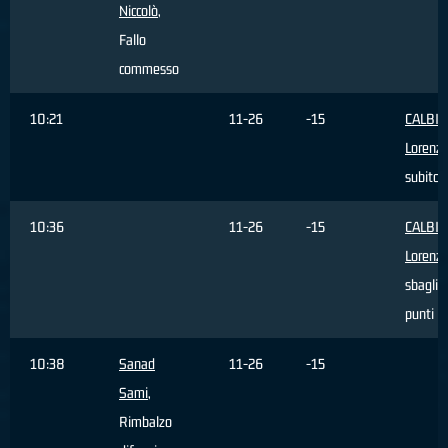
Niccolò
,
Fallo
commesso
10:21
11-26
-15
CALBIN
Lorenz
subito
10:36
11-26
-15
CALBIN
Lorenz
sbaglia
punti
10:38
Sanad
11-26
-15
Sami
,
Rimbalzo