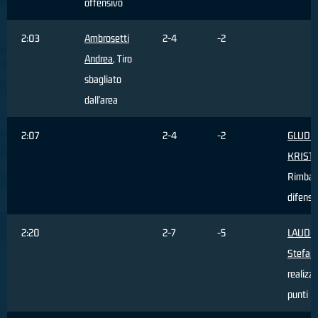
offensivo
2:03
Ambrosetti
2-4
-2
Andrea
, Tiro
sbagliato
dall'area
2:07
2-4
-2
GLUDIT
KRIST
Rimbal
difensi
2:20
2-7
-5
LAUDO
Stefan
realizz
punti