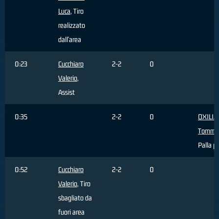
Luca
, Tiro
realizzato
dall'area
0:23
Cucchiaro
2-2
0
Valerio
,
Assist
0:35
2-2
0
OXILIA
Tomma
Palla p
0:52
Cucchiaro
2-2
0
Valerio
, Tiro
sbagliato da
fuori area