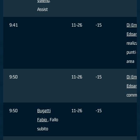
Valerio
,
Assist
9:41
11-26
-15
Di Emid
Edoard
realizz
punti da
area
9:50
11-26
-15
Di Emid
Edoard
comme
9:50
Bugatti
11-26
-15
Fabio
, Fallo
subito