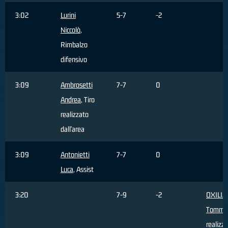
3:02
Lurini
5-7
-2
Niccolò
,
Rimbalzo
difensivo
3:09
Ambrosetti
7-7
0
Andrea
, Tiro
realizzato
dall'area
3:09
Antonietti
7-7
0
Luca
, Assist
3:20
7-9
-2
OXILIA
Tomma
realizz