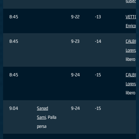
subito
8:45
9-22
-13
VETTO
Enrico
,
8:45
9-23
-14
CALBIN
Lorenz
libero 
8:45
9-24
-15
CALBIN
Lorenz
libero 
9:04
Sanad
9-24
-15
Sami
, Palla
persa