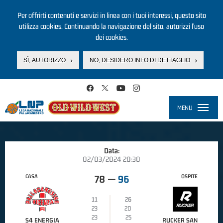
Per offrirti contenuti e servizi in linea con i tuoi interessi, questo sito
utilizza cookies. Continuando la navigazione del sito, autorizzi l’uso
dei cookies.
SÌ, AUTORIZZO
NO, DESIDERO INFO DI DETTAGLIO
Salta al contenuto principale
MENU
Toggle
navigati
Data:
02/03/2024 20:30
CASA
OSPITE
78
—
96
11
26
23
20
23
25
S4 ENERGIA
RUCKER SAN