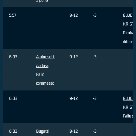
5:57
9-12
-3
GLUDIT
KRIST
Rimbal
difensi
6:03
Ambrosetti
9-12
-3
Andrea
,
Fallo
commesso
6:03
9-12
-3
GLUDIT
KRIST
Fallo s
6:03
Bugatti
9-12
-3