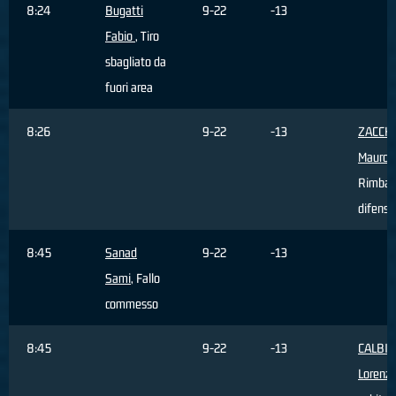
8:24
Bugatti
9-22
-13
Fabio
, Tiro
sbagliato da
fuori area
8:26
9-22
-13
ZACCH
Mauro
,
Rimbal
difensi
8:45
Sanad
9-22
-13
Sami
, Fallo
commesso
8:45
9-22
-13
CALBIN
Lorenz