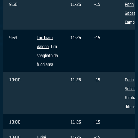
9:50
11-26
-15
Perin
Sebast
Cambio
9:59
Cucchiaro
11-26
-15
Valerio
, Tiro
sbagliato da
fuori area
10:00
11-26
-15
Perin
Sebast
Rimbal
difensi
10:00
11-26
-15
10:00
Lurini
11-26
-15