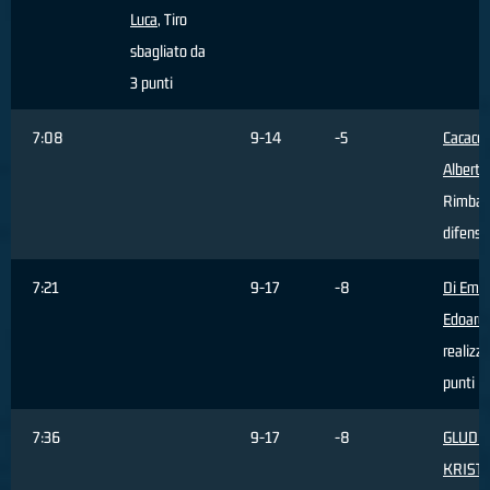
Luca
, Tiro
sbagliato da
3 punti
7:08
9-14
-5
Cacace
Alberto
Rimbal
difensi
7:21
9-17
-8
Di Emid
Edoard
realizz
punti
7:36
9-17
-8
GLUDIT
KRIST