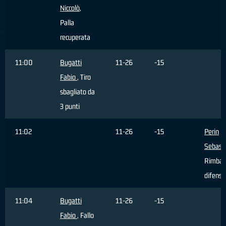
Niccolò
,
Palla
recuperata
11:00
Bugatti
11-26
-15
Fabio
, Tiro
sbagliato da
3 punti
11:02
11-26
-15
Perin
Sebast
Rimbal
difensi
11:04
Bugatti
11-26
-15
Fabio
, Fallo