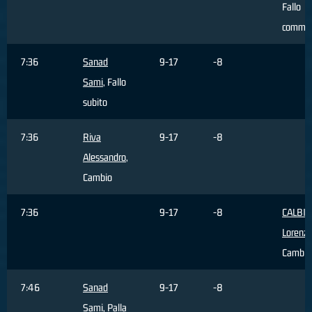
Fallo
comme
7:36
Sanad
9-17
-8
Sami
, Fallo
subito
7:36
Riva
9-17
-8
Alessandro
,
Cambio
7:36
9-17
-8
CALBIN
Lorenz
Cambio
7:46
Sanad
9-17
-8
Sami
, Palla