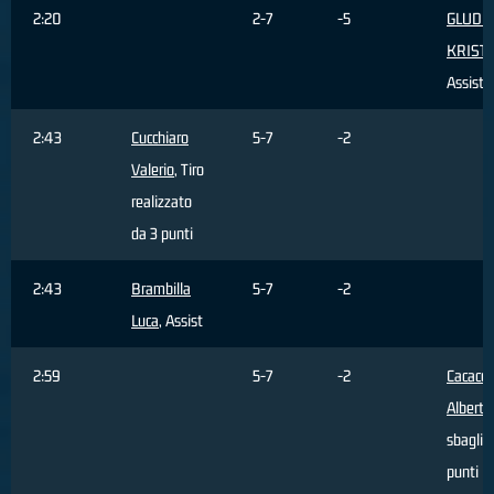
2:20
2-7
-5
GLUDIT
KRIST
Assist
2:43
Cucchiaro
5-7
-2
Valerio
, Tiro
realizzato
da 3 punti
2:43
Brambilla
5-7
-2
Luca
, Assist
2:59
5-7
-2
Cacace
Alberto
sbaglia
punti