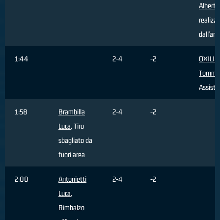
Alberto
realizz
dall'are
1:44
2-4
-2
OXILIA
Tomma
Assist
1:58
Brambilla
2-4
-2
Luca
, Tiro
sbagliato da
fuori area
2:00
Antonietti
2-4
-2
Luca
,
Rimbalzo