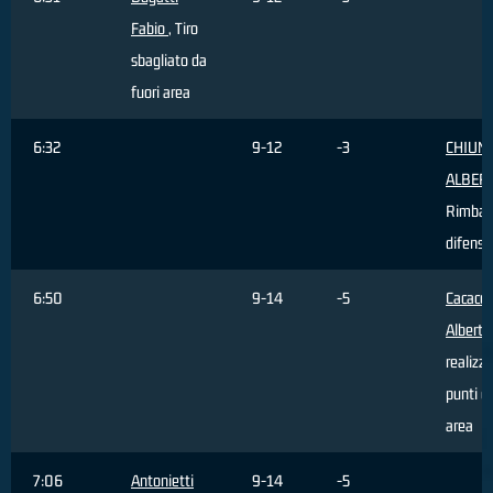
Fabio
, Tiro
sbagliato da
fuori area
6:32
9-12
-3
CHIUM
ALBER
Rimbal
difensi
6:50
9-14
-5
Cacace
Alberto
realizz
punti da
area
7:06
Antonietti
9-14
-5