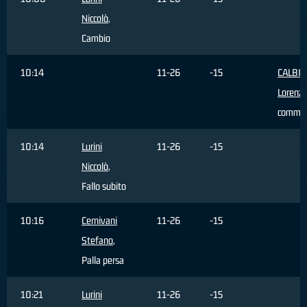
Niccolò
,
Cambio
10:14
11-26
-15
CALBIN
Lorenz
comme
10:14
Lurini
11-26
-15
Niccolò
,
Fallo subito
10:16
Cernivani
11-26
-15
Stefano
,
Palla persa
10:21
Lurini
11-26
-15