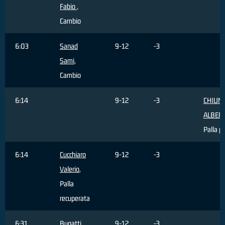
Fabio
,
Cambio
6:03
Sanad
9-12
-3
Sami
,
Cambio
6:14
9-12
-3
CHIUM
ALBER
Palla p
6:14
Cucchiaro
9-12
-3
Valerio
,
Palla
recuperata
6:31
Bugatti
9-12
-3