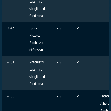
Luca
, Tiro
sbagliato da
fuori area
3:47
Lurini
7-9
-2
Niccolò
,
Rimbalzo
offensivo
4:01
Antonietti
7-9
-2
Luca
, Tiro
sbagliato da
fuori area
4:03
7-9
-2
Cacace
Alberto
Rimbal