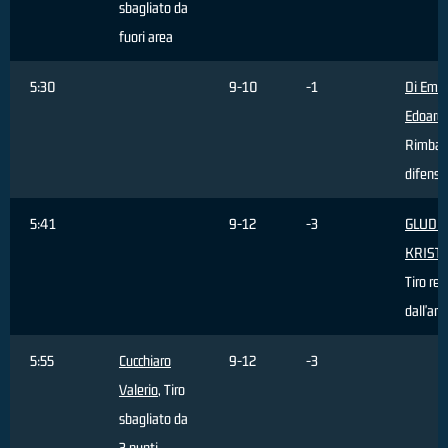
sbagliato da
fuori area
5:30
9-10
-1
Di Emid
Edoard
Rimbal
difensi
5:41
9-12
-3
GLUDIT
KRIST
Tiro rea
dall'are
5:55
Cucchiaro
9-12
-3
Valerio
, Tiro
sbagliato da
3 punti