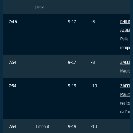
persa
7:46
9-17
-8
CHIUM
ALBER
Palla
recuper
7:54
9-17
-8
ZACCH
Mauro
,
7:54
9-19
-10
ZACCH
Mauro
,
realizz
dall'are
7:54
Timeout
9-19
-10