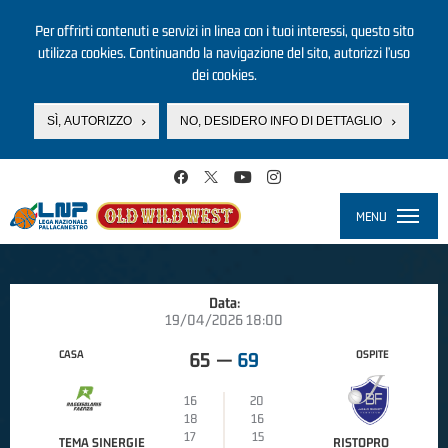
Per offrirti contenuti e servizi in linea con i tuoi interessi, questo sito
utilizza cookies. Continuando la navigazione del sito, autorizzi l’uso
dei cookies.
SÌ, AUTORIZZO
NO, DESIDERO INFO DI DETTAGLIO
Salta al contenuto principale
MENU
Toggle
navigati
Data:
19/04/2026 18:00
CASA
OSPITE
65
—
69
16
20
18
16
17
15
TEMA SINERGIE
RISTOPRO