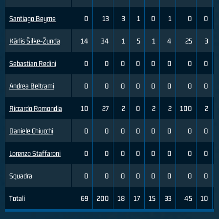
Santiago Beyrne
0
13
3
1
0
1
0
0
Kārlis Šilke-Žunda
14
34
1
5
1
4
25
3
Sebastian Redini
0
0
0
0
0
0
0
0
Andrea Beltrami
0
0
0
0
0
0
0
0
Riccardo Romondia
10
27
2
0
2
2
100
2
Daniele Chiucchi
0
0
0
0
0
0
0
0
Lorenzo Staffaroni
0
0
0
0
0
0
0
0
Squadra
0
0
0
0
0
0
0
0
Totali
69
200
18
17
15
33
45
10