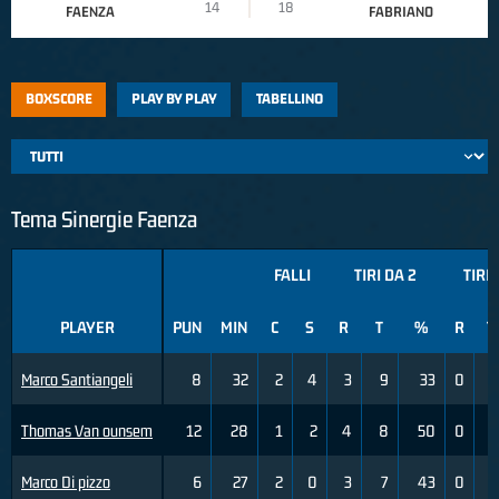
14
18
FAENZA
FABRIANO
BOXSCORE
PLAY BY PLAY
TABELLINO
Tema Sinergie Faenza
FALLI
TIRI DA 2
TIRI 
PLAYER
PUN
MIN
C
S
R
T
%
R
T
Marco Santiangeli
8
32
2
4
3
9
33
0
0
Thomas Van ounsem
12
28
1
2
4
8
50
0
3
Marco Di pizzo
6
27
2
0
3
7
43
0
0