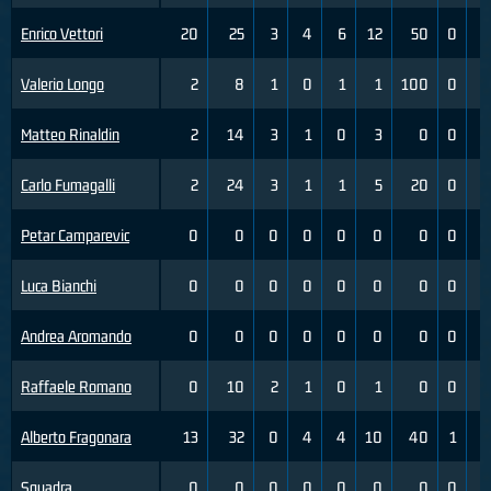
Enrico Vettori
20
25
3
4
6
12
50
0
2
Valerio Longo
2
8
1
0
1
1
100
0
0
Matteo Rinaldin
2
14
3
1
0
3
0
0
2
Carlo Fumagalli
2
24
3
1
1
5
20
0
1
Petar Camparevic
0
0
0
0
0
0
0
0
0
Luca Bianchi
0
0
0
0
0
0
0
0
0
Andrea Aromando
0
0
0
0
0
0
0
0
0
Raffaele Romano
0
10
2
1
0
1
0
0
2
Alberto Fragonara
13
32
0
4
4
10
40
1
5
Squadra
0
0
0
0
0
0
0
0
0