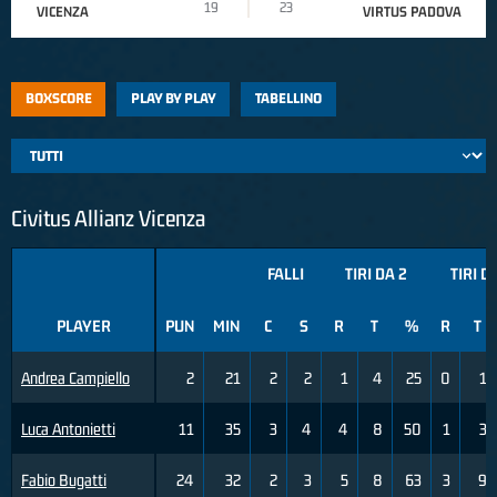
19
23
VICENZA
VIRTUS PADOVA
BOXSCORE
PLAY BY PLAY
TABELLINO
Civitus Allianz Vicenza
FALLI
TIRI DA 2
TIRI D
PLAYER
PUN
MIN
C
S
R
T
%
R
T
Andrea Campiello
2
21
2
2
1
4
25
0
1
Luca Antonietti
11
35
3
4
4
8
50
1
3
Fabio Bugatti
24
32
2
3
5
8
63
3
9