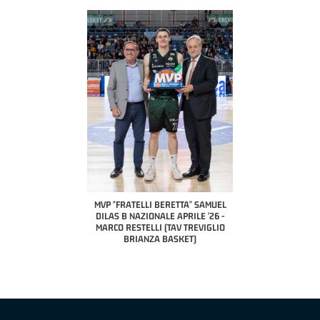
COACH OF THE MONTH
A2 APRILE '26 
PILLASTRINI (UE
CIVIDAL
O "FRATELLI BERETTA"
MVP "FRATELLI BERETTA" SAMUEL
 - STACY DAVIS (SELLA
DILAS B NAZIONALE APRILE '26 -
CENTO)
MARCO RESTELLI (TAV TREVIGLIO
BRIANZA BASKET)