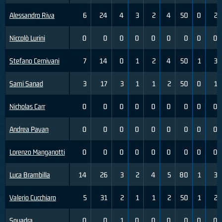
Alessandro Riva
6
24
4
3
2
4
50
0
2
Niccolò Lurini
0
0
0
0
0
0
0
0
0
Stefano Cernivani
7
14
0
1
2
4
50
1
3
Sami Sanad
3
17
3
1
1
2
50
0
1
Nicholas Carr
0
0
0
0
0
0
0
0
0
Andrea Pavan
0
0
0
0
0
0
0
0
0
Lorenzo Manganotti
0
0
0
0
0
0
0
0
0
Luca Brambilla
14
26
3
2
4
5
80
1
3
Valerio Cucchiaro
5
31
2
1
1
2
50
1
2
Squadra
0
0
1
0
0
0
0
0
0