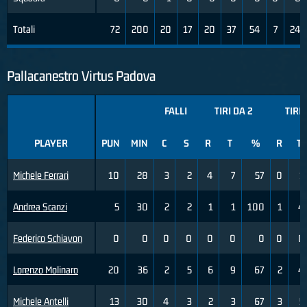
Totali
72
200
20
17
20
37
54
7
24
Pallacanestro Virtus Padova
FALLI
TIRI DA 2
TIRI 
PLAYER
PUN
MIN
C
S
R
T
%
R
T
Michele Ferrari
10
28
3
2
4
7
57
0
1
Andrea Scanzi
5
30
2
2
1
1
100
1
4
Federico Schiavon
0
0
0
0
0
0
0
0
0
Lorenzo Molinaro
20
36
2
5
6
9
67
2
4
Michele Antelli
13
30
4
3
2
3
67
3
5