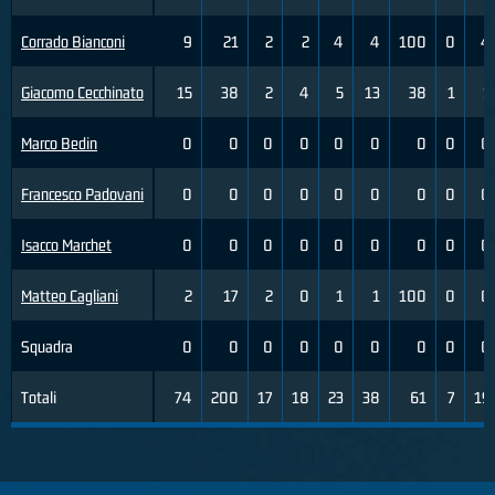
Corrado Bianconi
9
21
2
2
4
4
100
0
4
Giacomo Cecchinato
15
38
2
4
5
13
38
1
1
Marco Bedin
0
0
0
0
0
0
0
0
0
Francesco Padovani
0
0
0
0
0
0
0
0
0
Isacco Marchet
0
0
0
0
0
0
0
0
0
Matteo Cagliani
2
17
2
0
1
1
100
0
0
Squadra
0
0
0
0
0
0
0
0
0
Totali
74
200
17
18
23
38
61
7
19