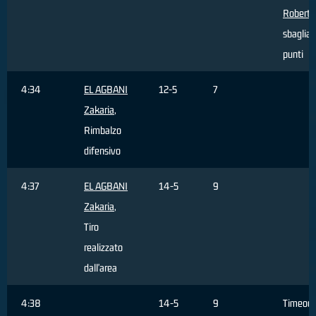
Roberto
sbagliat
punti
4:34
EL AGBANI
12-5
7
Zakaria
,
Rimbalzo
difensivo
4:37
EL AGBANI
14-5
9
Zakaria
,
Tiro
realizzato
dall'area
4:38
14-5
9
Timeout