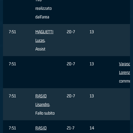
realizzato
dall'area
7:51
MAGLIETTI
20-7
13
Lucas
,
Assist
7:51
20-7
13
Varasch
Lorenzo
commes
7:51
RASIO
20-7
13
Lisandro
,
Fallo subito
7:51
RASIO
21-7
14