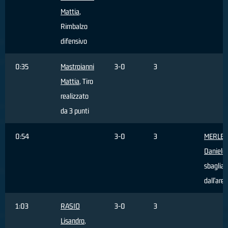
Mattia
,
Rimbalzo
difensivo
0:35
Mastroianni
3-0
3
Mattia
, Tiro
realizzato
da 3 punti
0:54
3-0
3
MERLET
Daniele
sbagliat
dall'area
1:03
RASIO
3-0
3
Lisandro
,