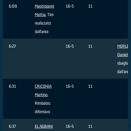
6:09
Mastroianni
16-5
11
Mattia
, Tiro
realizzato
dall'area
6:27
16-5
11
MERLET
Daniele
sbagliat
dall'area
6:31
CRICONIA
16-5
11
Martino
,
Rimbalzo
difensivo
6:37
EL AGBANI
16-5
11