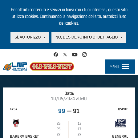
Per offrirti contenuti e servizi in linea con i tuoi interessi, questo sito
utilizza cookies. Continuando la navigazione del sito, autorizzi l’uso
dei cookies.
SÌ, AUTORIZZO
NO, DESIDERO INFO DI DETTAGLIO
Salta al contenuto principale
MENU
Toggle
navigati
Data:
10/05/2024 20:30
CASA
OSPITE
99
—
91
25
13
25
17
27
27
BAKERY BASKET
GENERAL