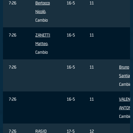
7:26
Bertocco
16-5
11
Nicolò
,
Cambio
7:26
ZANETTI
16-5
11
Matteo
,
Cambio
7:26
16-5
11
Bruno
Santiag
Cambio
7:26
16-5
11
VALENT
ANTON
Cambio
7:26
RASIO
17-5
12