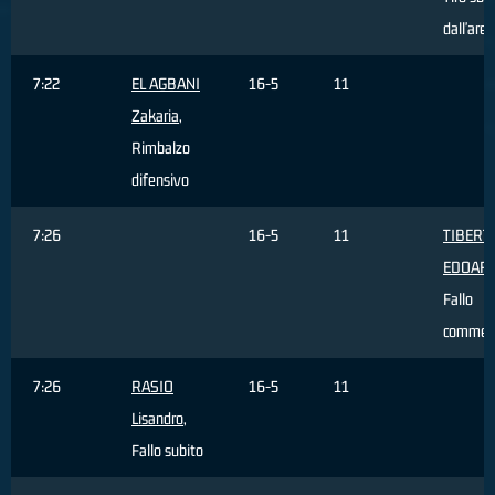
dall'area
7:22
EL AGBANI
16-5
11
Zakaria
,
Rimbalzo
difensivo
7:26
16-5
11
TIBERTI
EDOAR
Fallo
commes
7:26
RASIO
16-5
11
Lisandro
,
Fallo subito