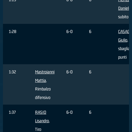
Daniele
subito
1:28
6-0
6
CASAG
Giulio
, T
sbagliat
punti
1:32
Mastroianni
6-0
6
Mattia
,
Rimbalzo
difensivo
1:37
RASIO
6-0
6
Lisandro
,
Tiro