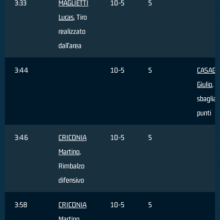
3:33
MAGLIETTI
10-5
5
Lucas
, Tiro
realizzato
dall'area
3:44
10-5
5
CASAG
Giulio
, T
sbagliat
punti
3:46
CRICONIA
10-5
5
Martino
,
Rimbalzo
difensivo
3:58
CRICONIA
10-5
5
Martino
,