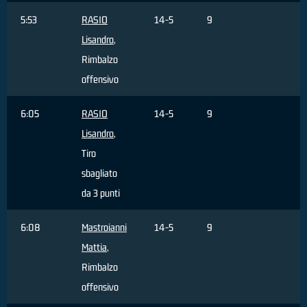
5:53
RASIO
14-5
9
Lisandro
,
Rimbalzo
offensivo
6:05
RASIO
14-5
9
Lisandro
,
Tiro
sbagliato
da 3 punti
6:08
Mastroianni
14-5
9
Mattia
,
Rimbalzo
offensivo