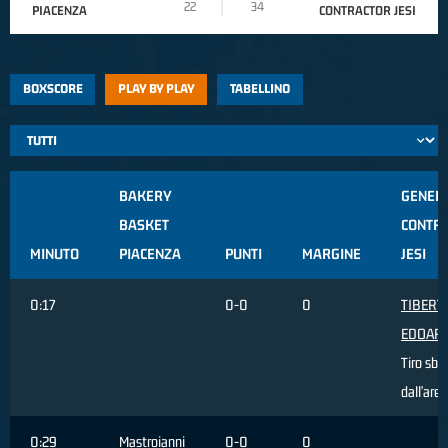
22
34
PIACENZA
CONTRACTOR JESI
BOXSCORE
PLAY BY PLAY
TABELLINO
BAKERY
GENER
BASKET
CONTR
MINUTO
PIACENZA
PUNTI
MARGINE
JESI
0:17
0-0
0
TIBERTI
EDOAR
Tiro sba
dall'area
0:29
Mastroianni
0-0
0