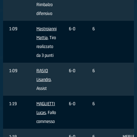
Rimbalzo
difensivo
1:09
Mastroianni
6-0
6
Mattia
, Tiro
realizzato
da 3 punti
1:09
RASIO
6-0
6
Lisandro
,
Assist
1:19
MAGLIETTI
6-0
6
Lucas
, Fallo
commesso
1:19
6-0
6
MERLET