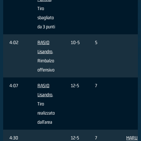
Tiro
sbagliato
da 3 punti
4:02
RASIO
10-5
5
Lisandro
,
Rimbalzo
offensivo
4:07
RASIO
12-5
7
Lisandro
,
Tiro
realizzato
dall'area
4:30
12-5
7
MARULL