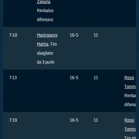
Zakaria
,
Rimbalzo
difensivo
7:10
Mastroianni
16-5
11
Mattia
, Tiro
sbagliato
da 3 punti
7:13
16-5
11
Rossi
Tomma
Rimbalz
difensiv
7:19
16-5
11
Rossi
Tomma
Tiro sba