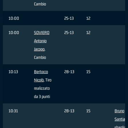
Cambio
10:00
25-13
12
10:00
SOVIERO
25-13
12
Antonio
Jacopo
,
Cambio
10:13
Bertocco
28-13
15
Nicolò
, Tiro
realizzato
da 3 punti
10:31
28-13
15
Bruno
Santiag
sbagliat