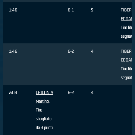
1:46
6-1
5
TIBERTI
EDOAR
Tiro libe
segnato
1:46
6-2
4
TIBERTI
EDOAR
Tiro libe
segnato
2:04
CRICONIA
6-2
4
Martino
,
Tiro
sbagliato
da 3 punti