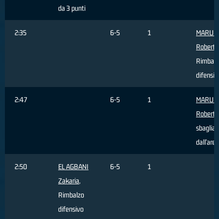
da 3 punti
2:35
6-5
1
MARULL
Roberto
Rimbalz
difensiv
2:47
6-5
1
MARULL
Roberto
sbagliat
dall'area
2:50
EL AGBANI
6-5
1
Zakaria
,
Rimbalzo
difensivo