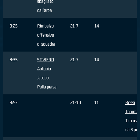
sbagliato
dall'area
8:25
Rimbalzo
21-7
14
offensivo
di squadra
8:35
SOVIERO
21-7
14
Antonio
Jacopo
,
Palla persa
8:53
21-10
11
Rossi
Tomma
Tiro rea
da 3 pun