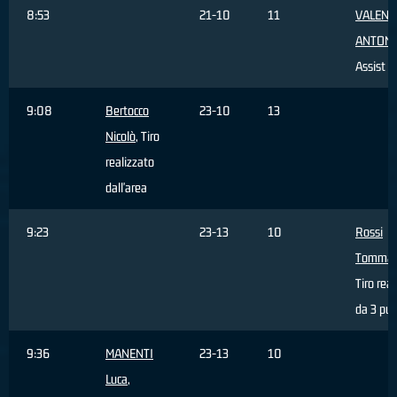
8:53
21-10
11
VALENT
ANTON
Assist
9:08
Bertocco
23-10
13
Nicolò
, Tiro
realizzato
dall'area
9:23
23-13
10
Rossi
Tomma
Tiro rea
da 3 pun
9:36
MANENTI
23-13
10
Luca
,