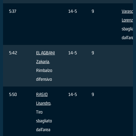
5:37
14-5
9
Varasch
Lorenzo
sbagliat
dall'area
5:42
EL AGBANI
14-5
9
Zakaria
,
Rimbalzo
difensivo
5:50
RASIO
14-5
9
Lisandro
,
Tiro
sbagliato
dall'area