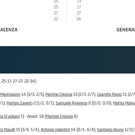
25
13
25
17
27
27
22
34
IACENZA
GENERAL
 25-17, 27-27, 22-34)
 Mastroianni
14 (3/3, 2/5),
Martino Criconia
13 (2/3, 2/7),
Lisandro Rasio
11 (2/7
/1),
Matteo Zanetti
2 (1/2, 0/1),
Samuele Ringressi
0 (0/0, 0/0),
Mattia Molina
ia El agbani
7) - Assist: 18 (
Martino Criconia
6)
o Marulli
15 (3/6, 1/4),
Antonio Valentini
14 (0/1, 4/4),
Santiago Bruno
12 (1/