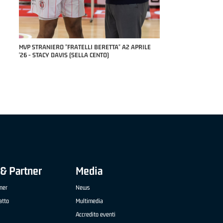
COACH 
STEFA
BERETTA" A2 APRILE
MVP "FRATELLI BERETTA" SAMUEL DILAS B
ENTO)
NAZIONALE APRILE '26 - MARCO RESTELLI (TAV
TREVIGLIO BRIANZA BASKET)
& Partner
Media
ner
News
atto
Multimedia
Accredito eventi