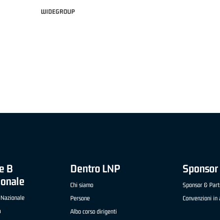
WIDEGROUP
MVP ITALIANO "FRATELLI BERETTA" A2 APRILE '26 -
MVP STRANIERO "FRATELLI 
LUCA CESANA (UEB GESTECO CIVIDALE)
'26 - STACY DAVIS (SELLA C
e B
Dentro LNP
Sponsor 
ionale
Chi siamo
Sponsor & Part
 Nazionale
Persone
Convenzioni in 
a
Albo corso dirigenti