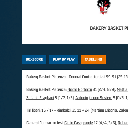
BAKERY BASKET P
BOXSCORE
PLAY BY PLAY
TABELLINO
Bakery Basket Piacenza - General Contractor Jesi 99-91 (25-13,
Bakery Basket Piacenza:
Nicolò Bertocco
31 (2/4, 8/9),
Mattia
Zakaria El agbani
5 (1/2, 1/3),
Antonio jacopo Soviero
5 (0/3, 1
Tiri liberi: 16 / 17 - Rimbalzi: 35 11 + 24 (
Martino Criconia
,
Zakar
General Contractor Jesi:
Giulio Casagrande
17 (4/4, 3/6),
Robert