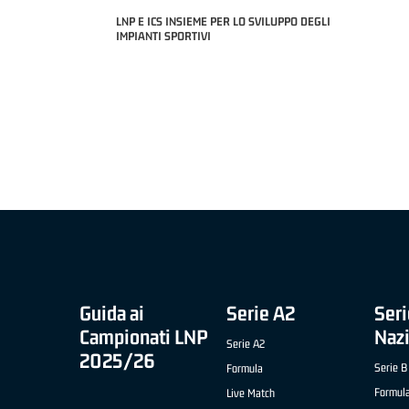
LNP E ICS INSIEME PER LO SVILUPPO DEGLI
IMPIANTI SPORTIVI
MIGLIOR UNDER 21 ADIDAS A2 APRILE '26 -
NICOLAS TANFOGLIO (SELLA CENTO)
TH "SLIMSTOCK" B NAZIONALE
 ROSSI (RISTOPRO FABRIANO)
Guida ai
Serie A2
Seri
Campionati LNP
Naz
Serie A2
2025/26
Serie B
Formula
Formul
Live Match