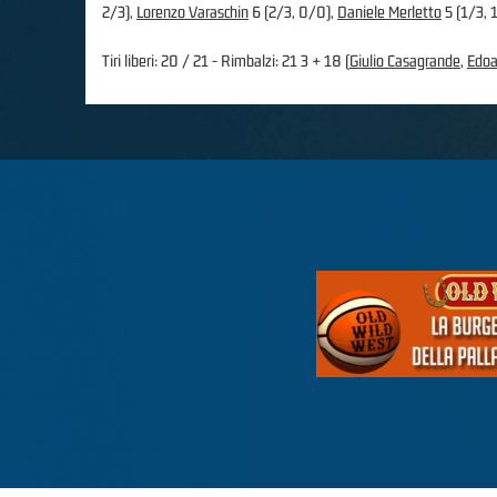
2/3),
Lorenzo Varaschin
6 (2/3, 0/0),
Daniele Merletto
5 (1/3, 
Tiri liberi: 20 / 21 - Rimbalzi: 21 3 + 18 (
Giulio Casagrande
,
Edoa