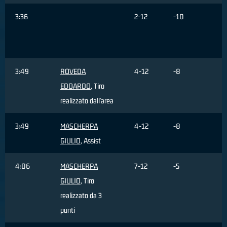
3:36
2-12
-10
A
3:49
ROVEDA
4-12
-8
EDOARDO
, Tiro
realizzato dall'area
3:49
MASCHERPA
4-12
-8
GIULIO
, Assist
4:06
MASCHERPA
7-12
-5
GIULIO
, Tiro
realizzato da 3
punti