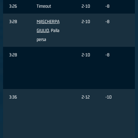
3:26
Timeout
2-10
-8
3:28
MASCHERPA
2-10
-8
GIULIO
, Palla
persa
3:28
2-10
-8
P
r
3:36
2-12
-10
T
r
d