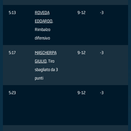
5:13
ROVEDA
9-12
-3
EDOARDO
,
Rimbalzo
difensivo
5:17
MASCHERPA
9-12
-3
GIULIO
, Tiro
sbagliato da 3
punti
5:23
9-12
-3
R
d