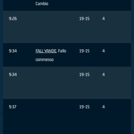
Cambio
9:26
19-15
4
C
9:34
FALL YANDE
, Fallo
19-15
4
commesso
9:34
19-15
4
F
9:37
19-15
4
T
d