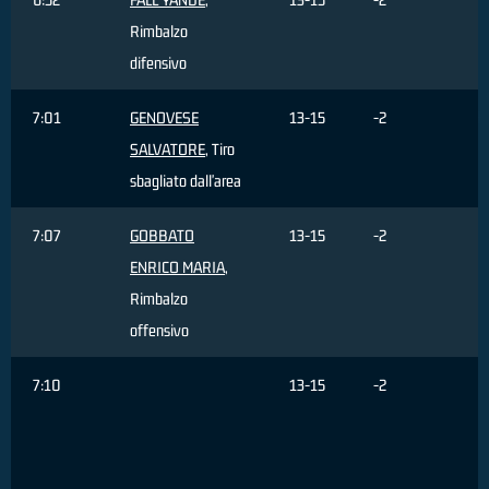
Rimbalzo
difensivo
7:01
GENOVESE
13-15
-2
SALVATORE
, Tiro
sbagliato dall'area
7:07
GOBBATO
13-15
-2
ENRICO MARIA
,
Rimbalzo
offensivo
7:10
13-15
-2
F