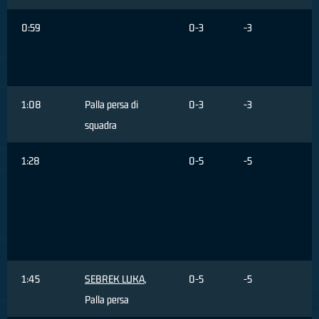
0:59
0-3
-3
A
1:08
Palla persa di
0-3
-3
squadra
1:28
0-5
-5
M
G
r
2
f
1:45
SEBREK LUKA
,
0-5
-5
Palla persa