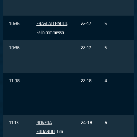
d
10:36
FRASCATI PAOLO
,
22-17
5
Fallo commesso
10:36
22-17
5
F
11:08
22-18
4
T
s
11:13
ROVEDA
24-18
6
EDOARDO
, Tiro