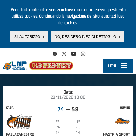
Per offrirti contenuti e servizi in linea con i tuoi interessi, questo sito
utilizza cookies. Continuando la navigazione del sito, autorizzi l’uso
dei cookies.
SÌ, AUTORIZZO
NO, DESIDERO INFO DI DETTAGLIO
Salta al contenuto principale
MENU
Toggle
navigati
Data:
29/11/2020 18:00
CASA
OSPITE
74
—
58
22
15
24
23
15
14
PALLACANESTRO
MASTRIA SPORT