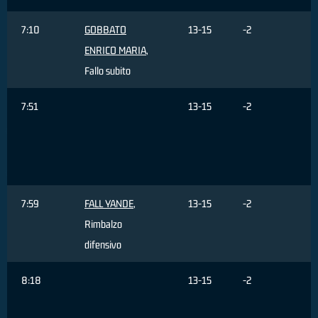
7:10
GOBBATO
13-15
-2
ENRICO MARIA
,
Fallo subito
7:51
13-15
-2
T
d
7:59
FALL YANDE
,
13-15
-2
Rimbalzo
difensivo
8:18
13-15
-2