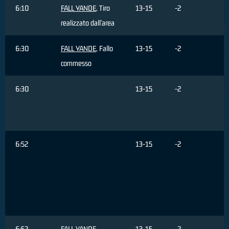
6:10
FALL YANDE
, Tiro
13-15
-2
realizzato dall'area
6:30
FALL YANDE
, Fallo
13-15
-2
commesso
6:30
13-15
-2
F
6:52
13-15
-2
s
f
6:52
FALL YANDE
,
13-15
-2