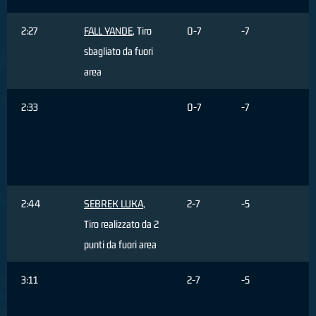
2:27
FALL YANDE
, Tiro
0-7
-7
sbagliato da fuori
area
2:33
0-7
-7
R
d
2:44
SEBREK LUKA
,
2-7
-5
Tiro realizzato da 2
punti da fuori area
3:11
2-7
-5