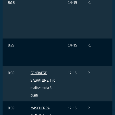
8:18
14-15
-1
R
d
8:29
14-15
-1
C
8:39
GENOVESE
17-15
2
SALVATORE
, Tiro
realizzato da 3
punti
8:39
MASCHERPA
17-15
2