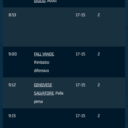
GIULIO
, Assist
8:53
17-15
2
s
3
9:00
FALL YANDE
,
17-15
2
Rimbalzo
difensivo
9:12
GENOVESE
17-15
2
SALVATORE
, Palla
persa
9:15
17-15
2