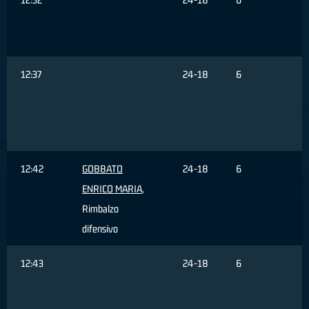
F
12:37
24-18
6
T
d
12:42
GOBBATO
24-18
6
ENRICO MARIA
,
Rimbalzo
difensivo
12:43
24-18
6
F