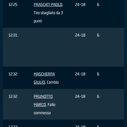
12:25
FRASCATI PAOLO
,
24-18
6
Tiro sbagliato da 3
punti
12:31
24-18
6
R
d
12:32
MASCHERPA
24-18
6
GIULIO
, Cambio
12:32
PRUNOTTO
24-18
6
MARCO
, Fallo
commesso
12:32
24-18
6