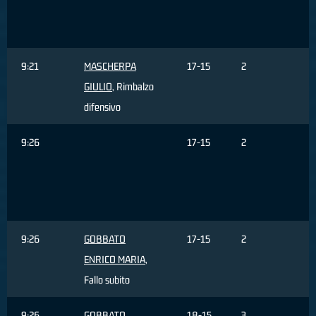
s
3
9:21
MASCHERPA
17-15
2
GIULIO
, Rimbalzo
difensivo
9:26
17-15
2
9:26
GOBBATO
17-15
2
ENRICO MARIA
,
Fallo subito
9:26
GOBBATO
18-15
3