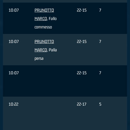
10:07
PRUNOTTO
22-15
7
MARCO
, Fallo
commesso
10:07
PRUNOTTO
22-15
7
MARCO
, Palla
persa
10:07
22-15
7
M
G
s
10:22
22-17
5
T
r