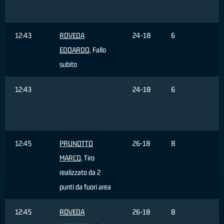
12:43
ROVEDA
24-18
6
EDOARDO
, Fallo
subito
12:43
24-18
6
C
12:45
PRUNOTTO
26-18
8
MARCO
, Tiro
realizzato da 2
punti da fuori area
12:45
ROVEDA
26-18
8