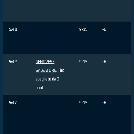
C
5:40
9-15
-6
C
5:42
GENOVESE
9-15
-6
SALVATORE
, Tiro
sbagliato da 3
punti
5:47
9-15
-6
R
d