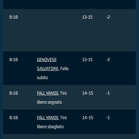
C
8:18
13-15
-2
F
8:18
GENOVESE
13-15
-2
SALVATORE
, Fallo
subito
8:18
FALL YANDE
, Tiro
14-15
-1
libero segnato
8:18
FALL YANDE
, Tiro
14-15
-1
libero sbagliato