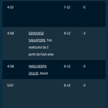
4:53
7-12
-5
M
J
C
4:58
GENOVESE
9-12
-3
SALVATORE
, Tiro
realizzato da 2
punti da fuori area
4:58
MASCHERPA
9-12
-3
GIULIO
, Assist
5:07
9-12
-3
M
J
s
d