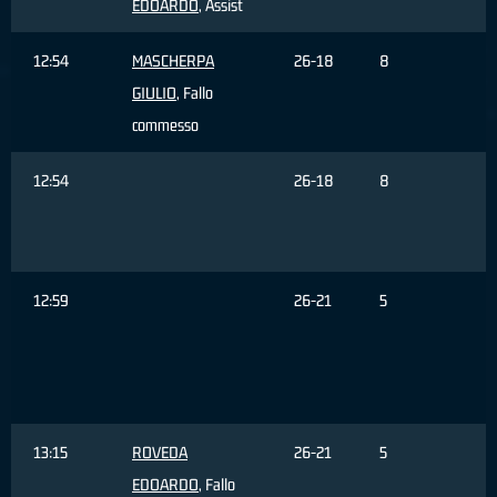
EDOARDO
, Assist
12:54
MASCHERPA
26-18
8
GIULIO
, Fallo
commesso
12:54
26-18
8
M
G
s
12:59
26-21
5
r
3
13:15
ROVEDA
26-21
5
EDOARDO
, Fallo