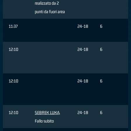
realizzato da 2
punti da fuori area
11:37
24-18
6
P
s
12:10
24-18
6
M
G
12:10
24-18
6
M
G
p
12:10
SEBREK LUKA
,
24-18
6
Fallo subito