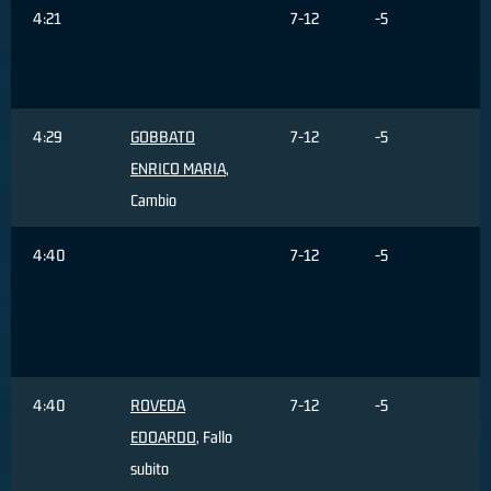
4:21
7-12
-5
P
4:29
GOBBATO
7-12
-5
ENRICO MARIA
,
Cambio
4:40
7-12
-5
F
4:40
ROVEDA
7-12
-5
EDOARDO
, Fallo
subito