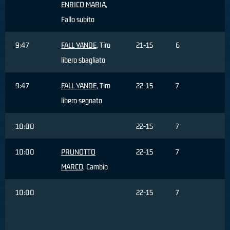
ENRICO MARIA
,
Fallo subito
9:47
FALL YANDE
, Tiro
21-15
6
libero sbagliato
9:47
FALL YANDE
, Tiro
22-15
7
libero segnato
10:00
22-15
7
10:00
PRUNOTTO
22-15
7
MARCO
, Cambio
10:00
22-15
7
M
G
C