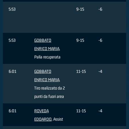
5:53
9-15
-6
M
J
p
5:53
GOBBATO
9-15
-6
ENRICO MARIA
,
Palla recuperata
6:01
GOBBATO
11-15
-4
ENRICO MARIA
,
Tiro realizzato da 2
punti da fuori area
6:01
ROVEDA
11-15
-4
EDOARDO
, Assist