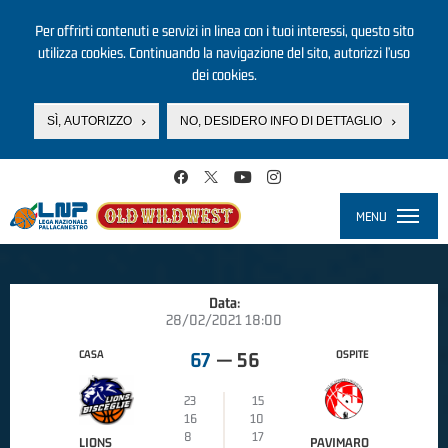
Per offrirti contenuti e servizi in linea con i tuoi interessi, questo sito
utilizza cookies. Continuando la navigazione del sito, autorizzi l’uso
dei cookies.
SÌ, AUTORIZZO
NO, DESIDERO INFO DI DETTAGLIO
Salta al contenuto principale
MENU
Toggle
navigati
Data:
28/02/2021 18:00
CASA
OSPITE
67
—
56
23
15
16
10
8
17
LIONS
PAVIMARO