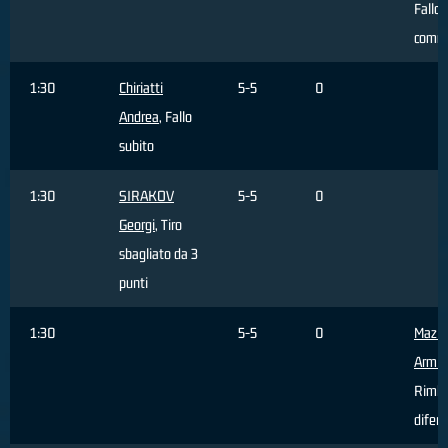
Fallo
comm
1:30
Chiriatti
5-5
0
Andrea
, Fallo
subito
1:30
SIRAKOV
5-5
0
Georgi
, Tiro
sbagliato da 3
punti
1:30
5-5
0
Mazic
Armin
Rimba
difen