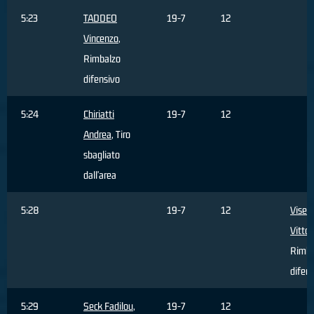
5:23
TADDEO
19-7
12
Vincenzo
,
Rimbalzo
difensivo
5:24
Chiriatti
19-7
12
Andrea
, Tiro
sbagliato
dall'area
5:28
19-7
12
Visen
Vittor
Rimba
difen
5:29
Seck Fadilou
,
19-7
12