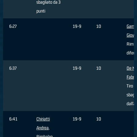
sbagliato da 3
punti
6:27
19-9
10
Gamb
Giova
Rimba
difen
6:37
19-9
10
De Ni
Fabriz
Tiro
sbagl
dall'a
6:41
Chiriatti
19-9
10
Andrea
,
Rimbalzo