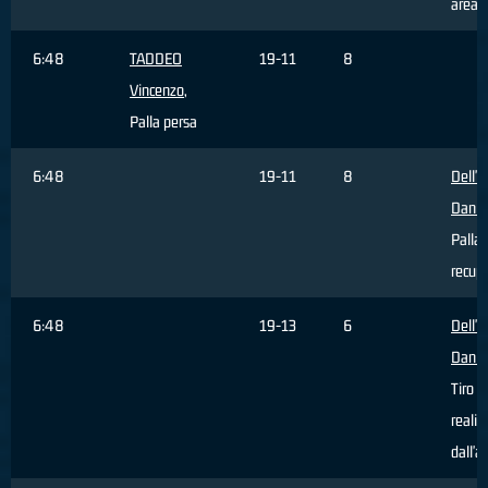
area
6:48
TADDEO
19-11
8
Vincenzo
,
Palla persa
6:48
19-11
8
Dell'
Danie
Palla
recup
6:48
19-13
6
Dell'
Danie
Tiro
realiz
dall'a