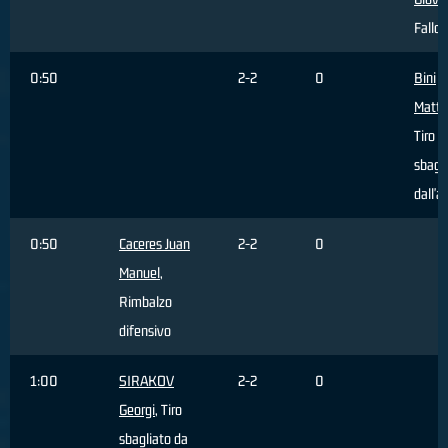
Fallo 
0:50
2-2
0
Bini
Matt
Tiro
sbagl
dall'a
0:50
Caceres Juan
2-2
0
Manuel
,
Rimbalzo
difensivo
1:00
SIRAKOV
2-2
0
Georgi
, Tiro
sbagliato da