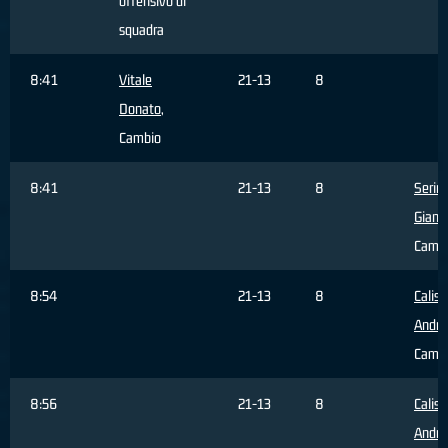
offensivo di
squadra
8:41
Vitale
21-13
8
Donato
,
Cambio
8:41
21-13
8
Serin
Gianl
Camb
8:54
21-13
8
Calisi
Andre
Camb
8:56
21-13
8
Calisi
Andre