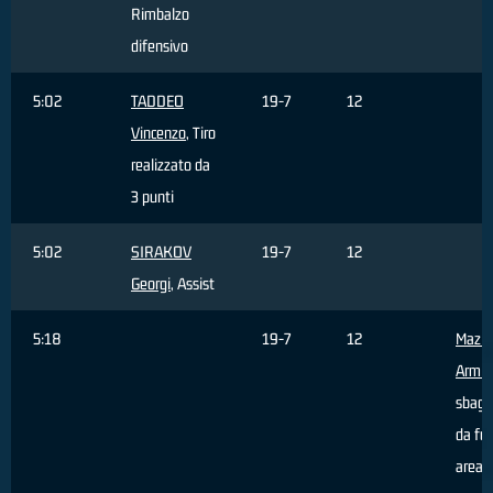
Rimbalzo
difensivo
5:02
TADDEO
19-7
12
Vincenzo
, Tiro
realizzato da
3 punti
5:02
SIRAKOV
19-7
12
Georgi
, Assist
5:18
19-7
12
Mazic
Armin
sbagl
da fuo
area