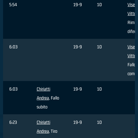
5:54
19-9
10
Visen
Vittor
Rimba
difen
6:03
19-9
10
Visen
Vittor
Fallo
comm
6:03
Chiriatti
19-9
10
Andrea
, Fallo
subito
6:23
Chiriatti
19-9
10
Andrea
, Tiro