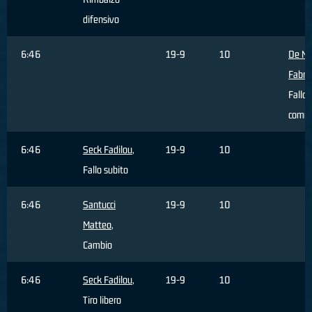
difensivo
6:46
19-9
10
De Ni
Fabriz
Fallo
comm
6:46
Seck Fadilou
,
19-9
10
Fallo subito
6:46
Santucci
19-9
10
Matteo
,
Cambio
6:46
Seck Fadilou
,
19-9
10
Tiro libero