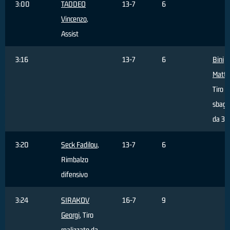
3:00
TADDEO
13-7
6
Vincenzo
,
Assist
3:16
13-7
6
Bini
Matt
Tiro
sbagl
da 3 p
3:20
Seck Fadilou
,
13-7
6
Rimbalzo
difensivo
3:24
SIRAKOV
16-7
9
Georgi
, Tiro
realizzato da