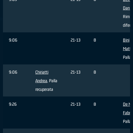
Danie
Rimba
difen
9:06
21-13
8
Bini
Matt
Palla 
9:06
Chiriatti
21-13
8
Andrea
, Palla
recuperata
9:26
21-13
8
De Ni
Fabriz
Palla 