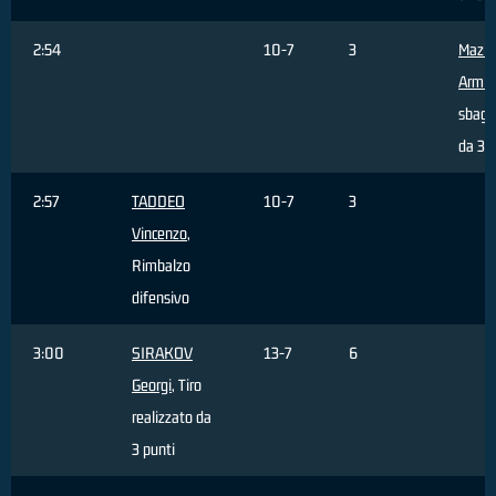
2:54
10-7
3
Mazic
Armin
sbagl
da 3 p
2:57
TADDEO
10-7
3
Vincenzo
,
Rimbalzo
difensivo
3:00
SIRAKOV
13-7
6
Georgi
, Tiro
realizzato da
3 punti