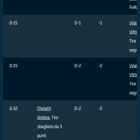
Fallo 
0:15
0-1
-1
Visen
Vittor
Tiro l
segna
0:15
0-2
-2
Visen
Vittor
Tiro l
segna
0:32
Chiriatti
0-2
-2
Andrea
, Tiro
sbagliato da 3
punti