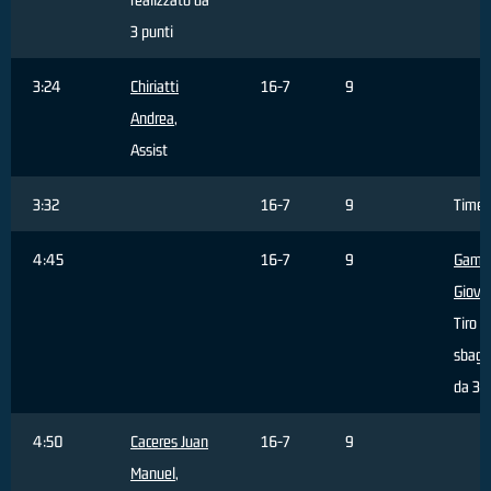
3 punti
3:24
Chiriatti
16-7
9
Andrea
,
Assist
3:32
16-7
9
Timeo
4:45
16-7
9
Gamb
Giova
Tiro
sbagl
da 3 p
4:50
Caceres Juan
16-7
9
Manuel
,