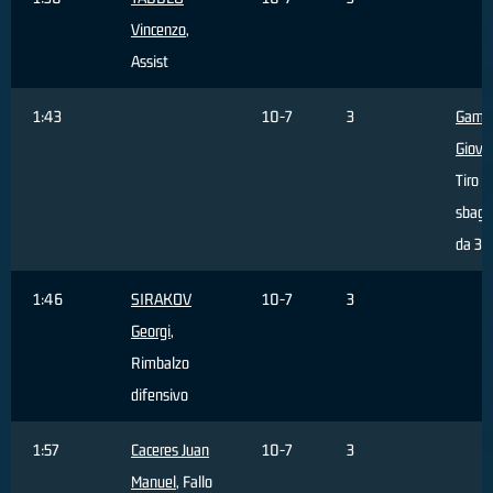
Vincenzo
,
Assist
1:43
10-7
3
Gamb
Giova
Tiro
sbagl
da 3 p
1:46
SIRAKOV
10-7
3
Georgi
,
Rimbalzo
difensivo
1:57
Caceres Juan
10-7
3
Manuel
, Fallo