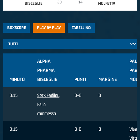
20
14
BISCEGLIE
MOLFETTA
BOXSCORE
PLAY BY PLAY
TABELLINO
ALPHA
PALL.
PHARMA
PAVI
MINUTO
BISCEGLIE
PUNTI
MARGINE
MOLF
0:15
Seck Fadilou
,
0-0
0
Fallo
commesso
0:15
0-0
0
Visen
Vittor