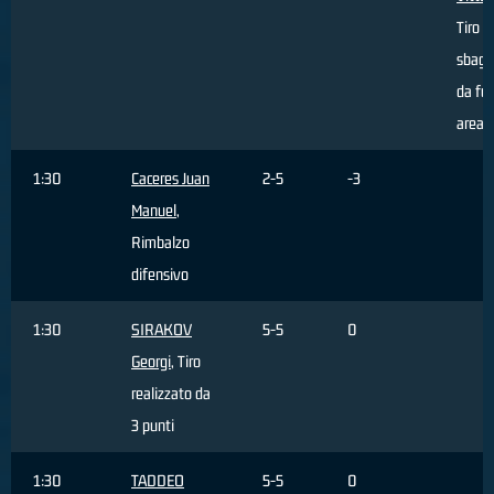
Tiro
sbagl
da fuo
area
1:30
Caceres Juan
2-5
-3
Manuel
,
Rimbalzo
difensivo
1:30
SIRAKOV
5-5
0
Georgi
, Tiro
realizzato da
3 punti
1:30
TADDEO
5-5
0