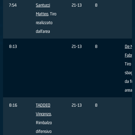
7:54
Santucci
21-13
8
Matteo
, Tiro
realizzato
dall'area
8:13
21-13
8
De Ni
Fabriz
Tiro
sbagl
da fuo
area
8:16
TADDEO
21-13
8
Vincenzo
,
Rimbalzo
difensivo