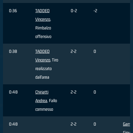
0:36
TADDEO
0-2
-2
Vincenzo
,
Rimbalzo
offensivo
0:38
TADDEO
2-2
0
Vincenzo
, Tiro
realizzato
dall'area
0:48
Chiriatti
2-2
0
Andrea
, Fallo
commesso
0:48
2-2
0
Gamb
Giova