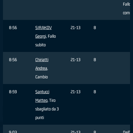
Fallo
comm
8:56
SIRAKOV
21-13
8
Georgi
, Fallo
subito
8:56
Chiriatti
21-13
8
Andrea
,
Cambio
8:59
Santucci
21-13
8
Matteo
, Tiro
sbagliato da 3
punti
9:03
21-13
8
Dell'