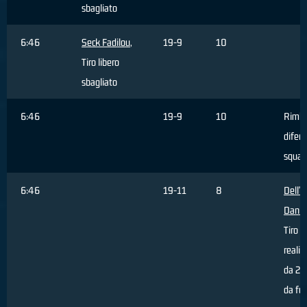
sbagliato
6:46
Seck Fadilou
,
19-9
10
Tiro libero
sbagliato
6:46
19-9
10
Rimba
difens
squad
6:46
19-11
8
Dell'
Danie
Tiro
realiz
da 2 p
da fuo