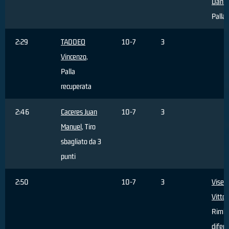
Danie
Palla 
2:29
TADDEO
10-7
3
Vincenzo
,
Palla
recuperata
2:46
Caceres Juan
10-7
3
Manuel
, Tiro
sbagliato da 3
punti
2:50
10-7
3
Visen
Vittor
Rimba
difen