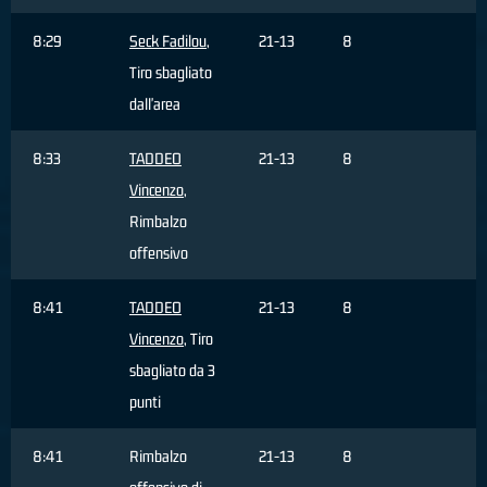
8:29
Seck Fadilou
,
21-13
8
Tiro sbagliato
dall'area
8:33
TADDEO
21-13
8
Vincenzo
,
Rimbalzo
offensivo
8:41
TADDEO
21-13
8
Vincenzo
, Tiro
sbagliato da 3
punti
8:41
Rimbalzo
21-13
8