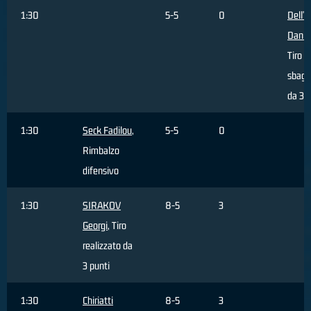
1:30
5-5
0
Dell'
Danie
Tiro
sbagl
da 3 p
1:30
Seck Fadilou
,
5-5
0
Rimbalzo
difensivo
1:30
SIRAKOV
8-5
3
Georgi
, Tiro
realizzato da
3 punti
1:30
Chiriatti
8-5
3