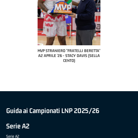
 BERETTA"
MVP STRANIERO "FRATELLI BERETTA"
MVP "FRATELLI BERETTA" SAMU
ESANA (UEB
A2 APRILE '26 - STACY DAVIS (SELLA
DILAS B NAZIONALE APRILE '26
LE)
CENTO)
MARCO RESTELLI (TAV TREVIGL
BRIANZA BASKET)
Guida ai Campionati LNP 2025/26
Serie A2
Serie A2