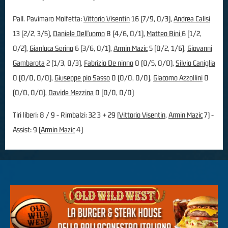
Pall. Pavimaro Molfetta:
Vittorio Visentin
16 (7/9, 0/3),
Andrea Calisi
13 (2/2, 3/5),
Daniele Dell'uomo
8 (4/6, 0/1),
Matteo Bini
6 (1/2,
0/2),
Gianluca Serino
6 (3/6, 0/1),
Armin Mazic
5 (0/2, 1/6),
Giovanni
Gambarota
2 (1/3, 0/3),
Fabrizio De ninno
0 (0/5, 0/0),
Silvio Caniglia
0 (0/0, 0/0),
Giuseppe pio Sasso
0 (0/0, 0/0),
Giacomo Azzollini
0
(0/0, 0/0),
Davide Mezzina
0 (0/0, 0/0)
Tiri liberi: 8 / 9 - Rimbalzi: 32 3 + 29 (
Vittorio Visentin
,
Armin Mazic
7) -
Assist: 9 (
Armin Mazic
4)