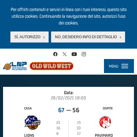
Per offrirti contenuti e servizi in linea con i tuoi interessi, questo sito
utilizza cookies. Continuando la navigazione del sito, autorizzi l’uso
dei cookies.
SÌ, AUTORIZZO
NO, DESIDERO INFO DI DETTAGLIO
Salta al contenuto principale
MENU
Toggle
navigati
Data:
28/02/2021 18:00
CASA
OSPITE
67
—
56
23
15
16
10
8
17
LIONS
PAVIMARO