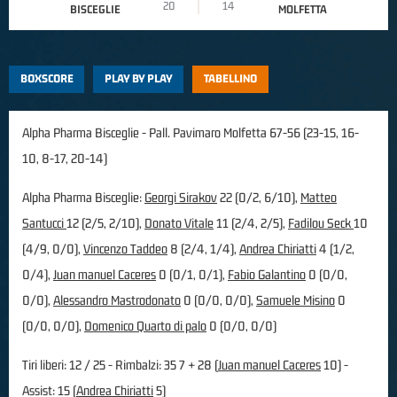
20
14
BISCEGLIE
MOLFETTA
BOXSCORE
PLAY BY PLAY
TABELLINO
Alpha Pharma Bisceglie - Pall. Pavimaro Molfetta 67-56 (23-15, 16-
10, 8-17, 20-14)
Alpha Pharma Bisceglie:
Georgi Sirakov
22 (0/2, 6/10),
Matteo
Santucci
12 (2/5, 2/10),
Donato Vitale
11 (2/4, 2/5),
Fadilou Seck
10
(4/9, 0/0),
Vincenzo Taddeo
8 (2/4, 1/4),
Andrea Chiriatti
4 (1/2,
0/4),
Juan manuel Caceres
0 (0/1, 0/1),
Fabio Galantino
0 (0/0,
0/0),
Alessandro Mastrodonato
0 (0/0, 0/0),
Samuele Misino
0
(0/0, 0/0),
Domenico Quarto di palo
0 (0/0, 0/0)
Tiri liberi: 12 / 25 - Rimbalzi: 35 7 + 28 (
Juan manuel Caceres
10) -
Assist: 15 (
Andrea Chiriatti
5)