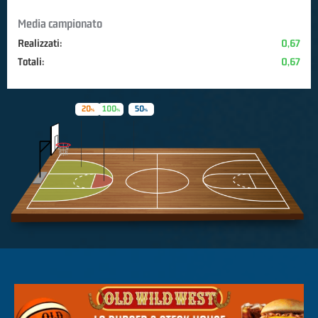
Media campionato
Realizzati:
0,67
Totali:
0,67
20
100
50