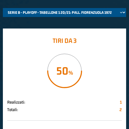
TIRI DA 3
50
Realizzati:
1
Totali:
2