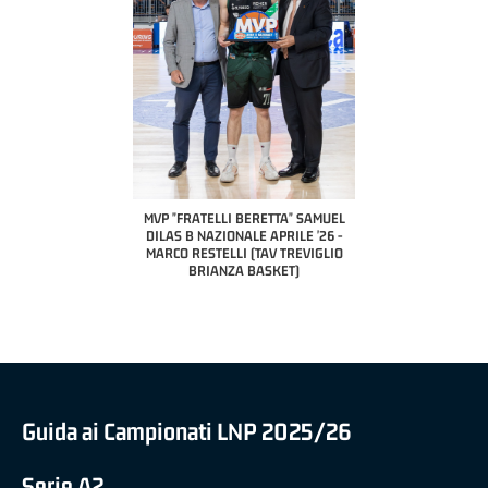
COACH OF THE MONTH
A2 APRILE '26 
PILLASTRINI (UE
CIVIDAL
O "FRATELLI BERETTA"
MVP "FRATELLI BERETTA" SAMUEL
 - STACY DAVIS (SELLA
DILAS B NAZIONALE APRILE '26 -
CENTO)
MARCO RESTELLI (TAV TREVIGLIO
BRIANZA BASKET)
Guida ai Campionati LNP 2025/26
Serie A2