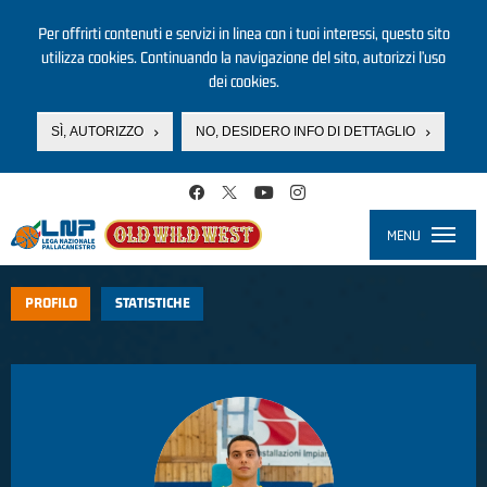
Per offrirti contenuti e servizi in linea con i tuoi interessi, questo sito
utilizza cookies. Continuando la navigazione del sito, autorizzi l’uso
dei cookies.
SÌ, AUTORIZZO
NO, DESIDERO INFO DI DETTAGLIO
Salta al contenuto principale
MENU
Toggle
navigati
PROFILO
STATISTICHE