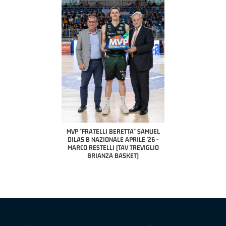
COACH OF THE MONTH
A2 APRILE '26 
PILLASTRINI (UE
CIVIDAL
O "FRATELLI BERETTA"
MVP "FRATELLI BERETTA" SAMUEL
 - STACY DAVIS (SELLA
DILAS B NAZIONALE APRILE '26 -
CENTO)
MARCO RESTELLI (TAV TREVIGLIO
BRIANZA BASKET)