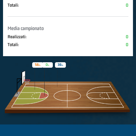
Totali:
0
Media campionato
Realizzati:
0
Totali:
0
56
0
36