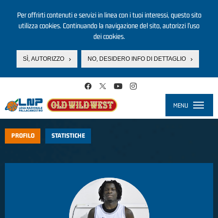
Per offrirti contenuti e servizi in linea con i tuoi interessi, questo sito
utilizza cookies. Continuando la navigazione del sito, autorizzi l’uso
dei cookies.
SÌ, AUTORIZZO
NO, DESIDERO INFO DI DETTAGLIO
Salta al contenuto principale
MENU
Toggle
navigati
PROFILO
STATISTICHE