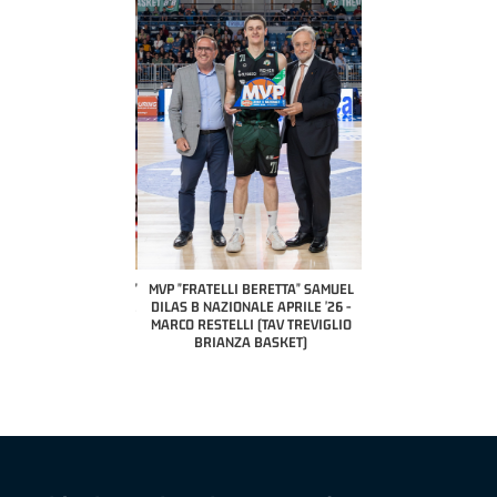
COACH OF THE MONTH
A2 APRILE '26 
PILLASTRINI (UE
CIVIDAL
O "FRATELLI BERETTA"
MVP "FRATELLI BERETTA" SAMUEL
 - STACY DAVIS (SELLA
DILAS B NAZIONALE APRILE '26 -
CENTO)
MARCO RESTELLI (TAV TREVIGLIO
BRIANZA BASKET)