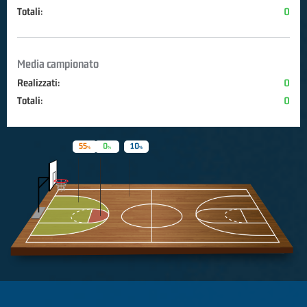
Totali:
0
Media campionato
Realizzati:
0
Totali:
0
55
0
10