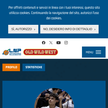
Per offrirti contenuti e servizi in linea con i tuoi interessi, questo sito
utilizza cookies. Continuando la navigazione del sito, autorizzi l’uso
dei cookies.
SÌ, AUTORIZZO
NO, DESIDERO INFO DI DETTAGLIO
Salta al contenuto principale
MENU
Toggle
navigati
PROFILO
STATISTICHE