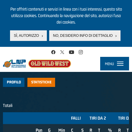
Per offrirti contenuti e servizi in linea con i tuoi interessi, questo sito
utilizza cookies. Continuando la navigazione del sito, autorizzi l’uso
dei cookies.
SÌ, AUTORIZZO
NO, DESIDERO INFO DI DETTAGLIO
Salta al contenuto principale
MENU
Toggle
navigati
PROFILO
STATISTICHE
Totali
FALLI
TIRI DA 2
TIRI DA
Pun
G
Min
C
S
R
T
%
R
T