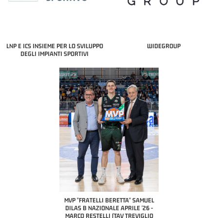
LNP E ICS INSIEME PER LO SVILUPPO
WIDEGROUP
DEGLI IMPIANTI SPORTIVI
COACH OF THE MONTH
A2 APRILE '26 
PILLASTRINI (UE
CIVIDAL
O "FRATELLI BERETTA"
MVP "FRATELLI BERETTA" SAMUEL
 - STACY DAVIS (SELLA
DILAS B NAZIONALE APRILE '26 -
CENTO)
MARCO RESTELLI (TAV TREVIGLIO