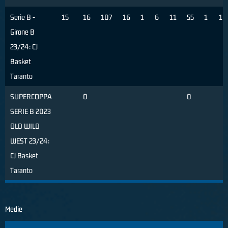
Serie B -
15
16
107
16
1
6
11
55
1
10
Girone B
23/24: CJ
Basket
Taranto
SUPERCOPPA
0
0
SERIE B 2023
OLD WILD
WEST 23/24:
CJ Basket
Taranto
Medie