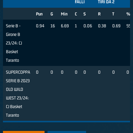
FALLI
TIRI DA 2
Pun
G
Min
C
S
R
T
%
Serie B -
0.94
16
6.69
1
0.06
0.38
0.69
55
Girone B
23/24: CJ
Basket
Taranto
SUPERCOPPA
0
0
0
0
0
0
0
0
SERIE B 2023
OLD WILD
WEST 23/24:
CJ Basket
Taranto