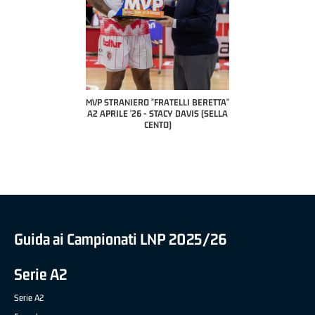
 "FRATELLI BERETTA"
MVP STRANIERO "FRATELLI BERETTA"
MVP "FRATELLI BER
6 - LUCA CESANA (UEB
A2 APRILE '26 - STACY DAVIS (SELLA
DILAS B NAZIONALE 
CO CIVIDALE)
CENTO)
MARCO RESTELLI (T
BRIANZA BA
Guida ai Campionati LNP 2025/26
Serie A2
Serie A2