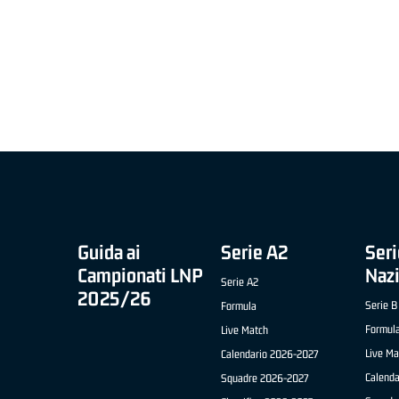
MIGLIOR UNDER 21 ADIDAS A2 APRILE '26 -
MVP ITALIANO 
NICOLAS TANFOGLIO (SELLA CENTO)
LUCA CESANA 
 B NAZIONALE
O FABRIANO)
Guida ai
Serie A2
Seri
Campionati LNP
Naz
Serie A2
2025/26
Serie B
Formula
Formul
Live Match
Live Ma
Calendario 2026-2027
Calend
Squadre 2026-2027