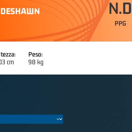
N.D
 DESHAWN
PPG
ltezza:
Peso:
03 cm
98 kg