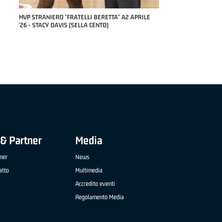
RILE
MVP "FRATELLI BERETTA" SAMUEL DILAS B
NAZIONALE APRILE '26 - MARCO RESTELLI (TAV
TREVIGLIO BRIANZA BASKET)
& Partner
Media
ner
News
atto
Multimedia
Accredito eventi
Regolamento Media