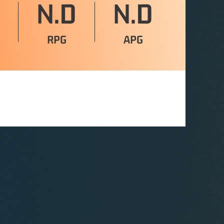
N.D
N.D
RPG
APG