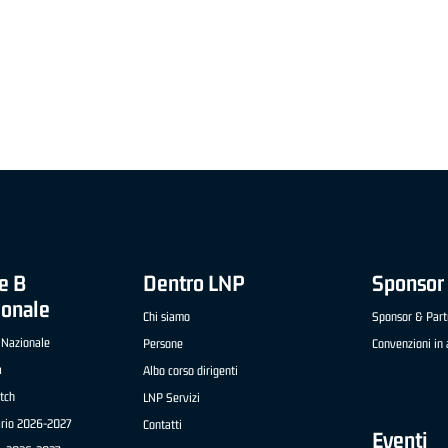
"FRATELLI BERETTA" A2 APRILE '26 -
MVP STRANIERO "FRATELLI BERETTA" A2 AP
(UEB GESTECO CIVIDALE)
'26 - STACY DAVIS (SELLA CENTO)
e B
Dentro LNP
Sponsor 
ionale
Chi siamo
Sponsor & Part
 Nazionale
Persone
Convenzioni in 
a
Albo corso dirigenti
tch
LNP Servizi
ario 2026-2027
Contatti
Eventi