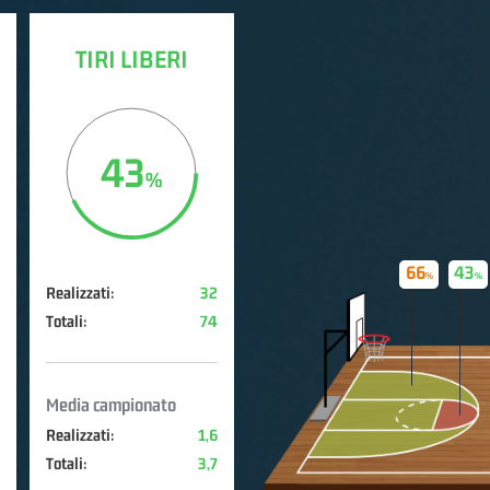
TIRI LIBERI
43
66
43
Realizzati:
32
Totali:
74
Media campionato
Realizzati:
1,6
Totali:
3,7