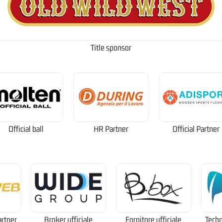
Title sponsor
Official ball
HR Partner
Official Partner
artner
Broker ufficiale
Fornitore ufficiale
Techn