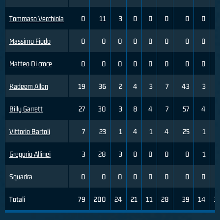
Tommaso Vecchiola
0
11
3
0
0
0
0
0
Massimo Fiodo
0
0
0
0
0
0
0
0
Matteo Di croce
0
0
0
0
0
0
0
0
Kadeem Allen
19
36
2
4
3
7
43
3
Billy Garrett
27
30
3
8
4
7
57
4
Vittorio Bartoli
7
23
1
4
1
4
25
1
Gregorio Allinei
3
28
3
0
0
0
0
1
Squadra
0
0
0
0
0
0
0
0
Totali
79
200
24
21
11
28
39
14
3