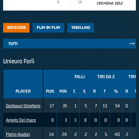
9
19
CREMONA 1952
BOXSCORE
PLAY BY PLAY
TABELLINO
Unieuro Forlì
FALLI
TIRI DA 2
TIRI 
PLAYER
PUN
MIN
C
S
R
T
%
R
T
Deshawn Stephens
17
35
1
5
7
13
54
0
0
Angelo Del chiaro
0
3
1
0
0
0
0
0
0
Pietro Aradori
14
24
2
2
2
5
40
2
5