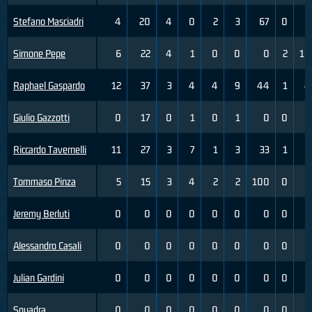
Stefano Masciadri
4
20
4
0
2
3
67
0
3
Simone Pepe
6
22
4
1
0
0
0
2
10
Raphael Gaspardo
12
37
3
4
4
9
44
1
4
Giulio Gazzotti
0
17
0
1
0
1
0
0
0
Riccardo Tavernelli
11
27
3
7
1
3
33
1
2
Tommaso Pinza
5
15
3
4
2
2
100
0
0
Jeremy Berluti
0
0
0
0
0
0
0
0
0
Alessandro Casali
0
0
0
0
0
0
0
0
0
Julian Gardini
0
0
0
0
0
0
0
0
0
Squadra
0
0
0
0
0
0
0
0
0