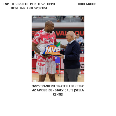
LNP E ICS INSIEME PER LO SVILUPPO
WIDEGROUP
DEGLI IMPIANTI SPORTIVI
COACH OF THE
A2 APRILE
PILLASTRI
CI
ANIERO "FRATELLI BERETTA"
MVP "FRATELLI BERETTA" SAMUEL
LE '26 - STACY DAVIS (SELLA
DILAS B NAZIONALE APRILE '26 -
CENTO)
MARCO RESTELLI (TAV TREVIGLIO
BRIANZA BASKET)