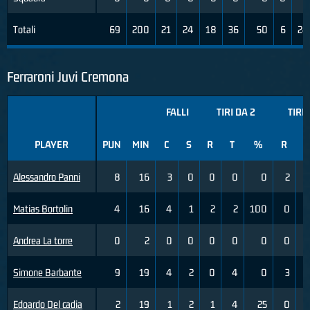
Totali
69
200
21
24
18
36
50
6
24
Ferraroni Juvi Cremona
FALLI
TIRI DA 2
TIRI 
PLAYER
PUN
MIN
C
S
R
T
%
R
T
Alessandro Panni
8
16
3
0
0
0
0
2
Matias Bortolin
4
16
4
1
2
2
100
0
Andrea La torre
0
2
0
0
0
0
0
0
Simone Barbante
9
19
4
2
0
4
0
3
Edoardo Del cadia
2
19
1
2
1
4
25
0