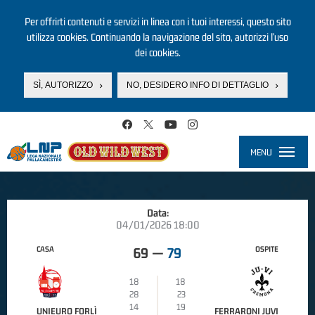
Per offrirti contenuti e servizi in linea con i tuoi interessi, questo sito
utilizza cookies. Continuando la navigazione del sito, autorizzi l’uso
dei cookies.
SÌ, AUTORIZZO
NO, DESIDERO INFO DI DETTAGLIO
Salta al contenuto principale
MENU
Toggle
navigati
Data:
04/01/2026 18:00
CASA
OSPITE
69
—
79
18
18
28
23
14
19
UNIEURO FORLÌ
FERRARONI JUVI