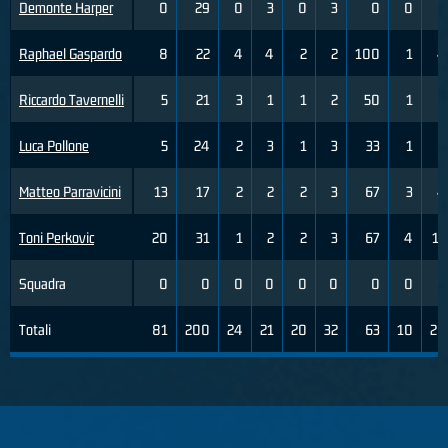
Demonte Harper
0
29
0
3
0
3
0
0
5
Raphael Gaspardo
8
22
4
4
2
2
100
1
4
Riccardo Tavernelli
5
21
3
1
1
2
50
1
2
Luca Pollone
5
24
2
3
1
3
33
1
1
Matteo Parravicini
13
17
2
2
2
3
67
3
4
Toni Perkovic
20
31
1
2
2
3
67
4
11
Squadra
0
0
0
0
0
0
0
0
0
Totali
81
200
24
21
20
32
63
10
28