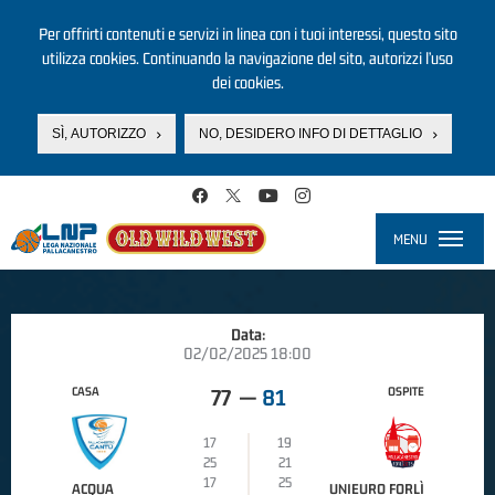
Per offrirti contenuti e servizi in linea con i tuoi interessi, questo sito
utilizza cookies. Continuando la navigazione del sito, autorizzi l’uso
dei cookies.
SÌ, AUTORIZZO
NO, DESIDERO INFO DI DETTAGLIO
Salta al contenuto principale
MENU
Toggle
navigati
Data:
02/02/2025 18:00
CASA
OSPITE
77
—
81
17
19
25
21
17
25
ACQUA
UNIEURO FORLÌ