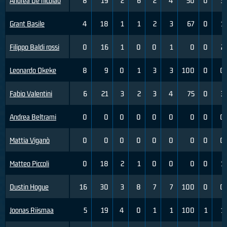
Andrea De nicolao
8
19
2
6
2
4
50
0
3
Grant Basile
4
18
1
1
2
3
67
0
1
Filippo Baldi rossi
0
16
1
0
0
1
0
0
2
Leonardo Okeke
8
9
0
1
3
3
100
0
0
Fabio Valentini
6
21
3
2
3
4
75
0
3
Andrea Beltrami
0
0
0
0
0
0
0
0
0
Mattia Viganò
0
0
0
0
0
0
0
0
0
Matteo Piccoli
0
18
2
1
0
0
0
0
1
Dustin Hogue
16
30
3
8
7
7
100
0
0
Joonas Riismaa
5
19
4
0
1
1
100
1
1