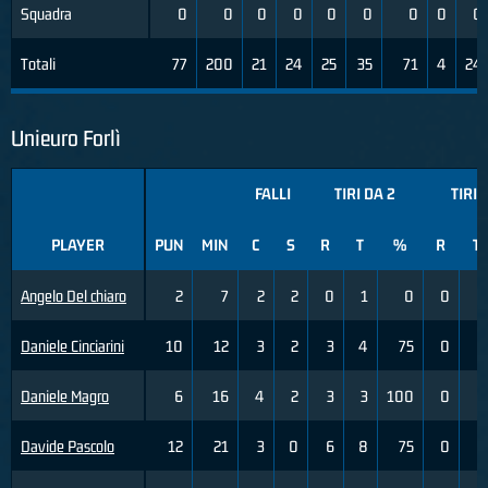
Squadra
0
0
0
0
0
0
0
0
0
Totali
77
200
21
24
25
35
71
4
24
Unieuro Forlì
FALLI
TIRI DA 2
TIRI 
PLAYER
PUN
MIN
C
S
R
T
%
R
T
Angelo Del chiaro
2
7
2
2
0
1
0
0
0
Daniele Cinciarini
10
12
3
2
3
4
75
0
0
Daniele Magro
6
16
4
2
3
3
100
0
0
Davide Pascolo
12
21
3
0
6
8
75
0
1