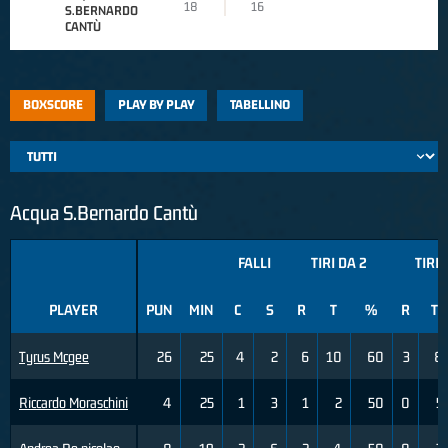
18
16
S.BERNARDO
CANTÙ
BOXSCORE
PLAY BY PLAY
TABELLINO
Acqua S.Bernardo Cantù
FALLI
TIRI DA 2
TIRI 
PLAYER
PUN
MIN
C
S
R
T
%
R
T
Tyrus Mcgee
26
25
4
2
6
10
60
3
8
Riccardo Moraschini
4
25
1
3
1
2
50
0
5