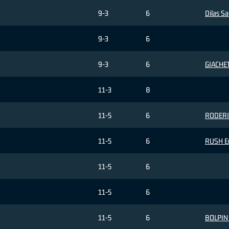
9-3
6
Dilas S
9-3
6
9-3
6
GIACHET
11-3
8
11-5
6
RODERIC
11-5
6
RUSH Er
11-5
6
11-5
6
11-5
6
BOLPIN 