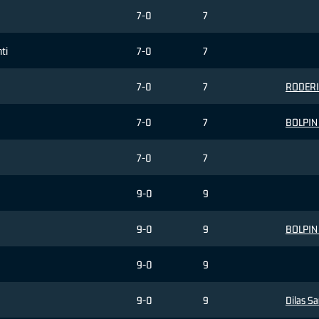
7-0
7
nti
7-0
7
7-0
7
RODERIC
7-0
7
BOLPIN 
7-0
7
9-0
9
9-0
9
BOLPIN 
9-0
9
9-0
9
Dilas S