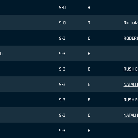
9-0
9
9-0
9
Rimbalzo
9-3
6
RODERIC
ti
9-3
6
9-3
6
RUSH Er
9-3
6
NATALI 
9-3
6
RUSH Er
9-3
6
NATALI 
9-3
6