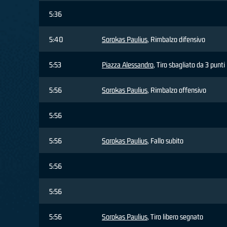
5:36
5:40
Sorokas Paulius
, Rimbalzo difensivo
5:53
Piazza Alessandro
, Tiro sbagliato da 3 punti
5:56
Sorokas Paulius
, Rimbalzo offensivo
5:56
5:56
Sorokas Paulius
, Fallo subito
5:56
5:56
5:56
Sorokas Paulius
, Tiro libero segnato