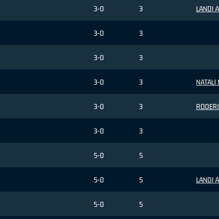
3-0
3
LANDI Ar
3-0
3
3-0
3
3-0
3
NATALI 
3-0
3
RODERIC
3-0
3
5-0
5
5-0
5
LANDI Ar
5-0
5