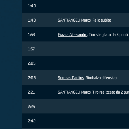
1:40
1:40
SANTIANGELI Marco
, Fallo subito
1:53
Piazza Alessandro
, Tiro sbagliato da 3 punti
1:57
2:05
2:08
Sorokas Paulius
, Rimbalzo difensivo
2:21
SANTIANGELI Marco
, Tiro realizzato da 2 pu
2:25
2:42