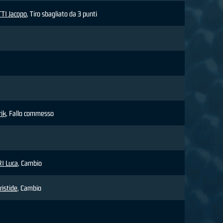
TI Jacopo
, Tiro sbagliato da 3 punti
ik
, Fallo commesso
I Luca
, Cambio
istide
, Cambio