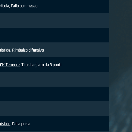
Nicola
, Fallo commesso
istide
, Rimbalzo difensivo
K Terrence
, Tiro sbagliato da 3 punti
istide
, Palla persa