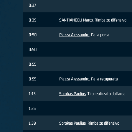
0:37
0:39
SANTIANGELI Marco
, Rimbalzo difensivo
0:50
Piazza Alessandro
, Palla persa
0:50
0:55
0:55
Piazza Alessandro
, Palla recuperata
1:13
Sorokas Paulius
, Tiro realizzato dall'area
1:35
1:39
Sorokas Paulius
, Rimbalzo difensivo