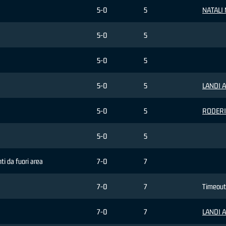
5-0
5
NATALI 
5-0
5
5-0
5
5-0
5
LANDI Ar
5-0
5
RODERIC
5-0
5
nti da fuori area
7-0
7
7-0
7
Timeout
7-0
7
LANDI Ar