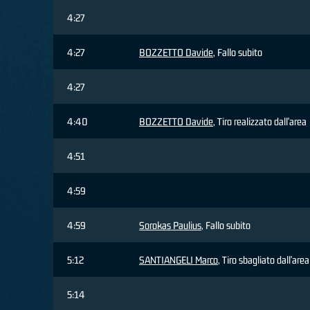
4:27
4:27
BOZZETTO Davide
, Fallo subito
4:27
4:40
BOZZETTO Davide
, Tiro realizzato dall'area
4:51
4:59
4:59
Sorokas Paulius
, Fallo subito
5:12
SANTIANGELI Marco
, Tiro sbagliato dall'area
5:14