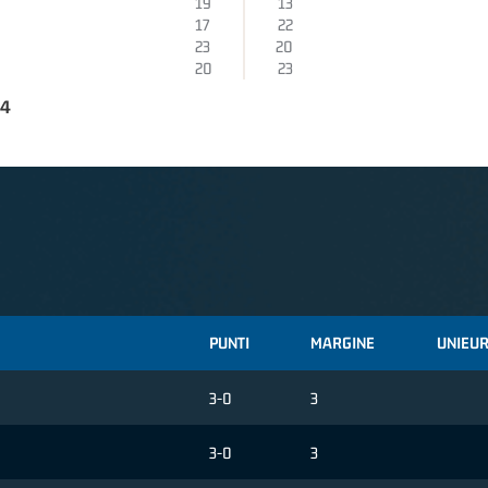
19
13
17
22
23
20
20
23
74
PUNTI
MARGINE
UNIEUR
3-0
3
3-0
3