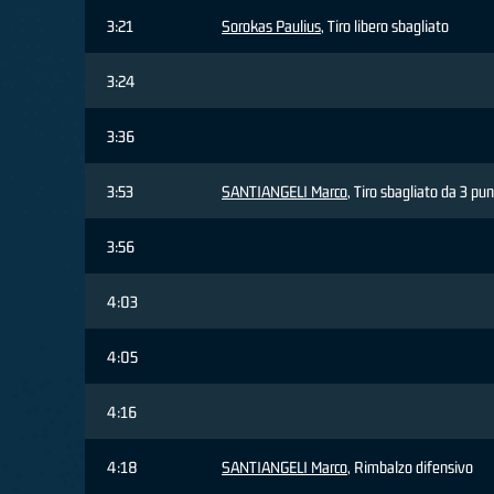
3:21
Sorokas Paulius
, Tiro libero sbagliato
3:24
3:36
3:53
SANTIANGELI Marco
, Tiro sbagliato da 3 pun
3:56
4:03
4:05
4:16
4:18
SANTIANGELI Marco
, Rimbalzo difensivo