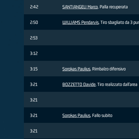
2:42
SANTIANGELI Marco
, Palla recuperata
2:50
WILLIAMS Pendarvis
, Tiro sbagliato da 3 pu
2:53
3:12
3:15
Sorokas Paulius
, Rimbalzo difensivo
3:21
BOZZETTO Davide
, Tiro realizzato dall'area
3:21
3:21
Sorokas Paulius
, Fallo subito
3:21