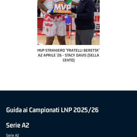
 "FRATELLI BERETTA"
MVP STRANIERO "FRATELLI BERETTA"
MVP "FRATELLI BER
6 - LUCA CESANA (UEB
A2 APRILE '26 - STACY DAVIS (SELLA
DILAS B NAZIONALE 
CO CIVIDALE)
CENTO)
MARCO RESTELLI (T
BRIANZA BA
Guida ai Campionati LNP 2025/26
Serie A2
Serie A2