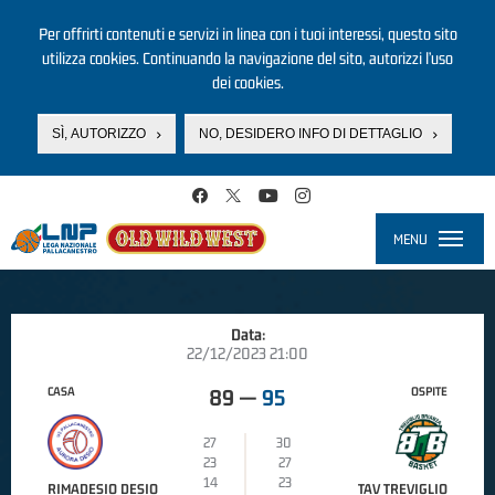
Per offrirti contenuti e servizi in linea con i tuoi interessi, questo sito
utilizza cookies. Continuando la navigazione del sito, autorizzi l’uso
dei cookies.
SÌ, AUTORIZZO
NO, DESIDERO INFO DI DETTAGLIO
Salta al contenuto principale
MENU
Toggle
navigati
Data:
22/12/2023 21:00
CASA
OSPITE
89
—
95
27
30
23
27
14
23
RIMADESIO DESIO
TAV TREVIGLIO