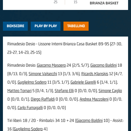
25
15
BRIANZA BASKET
BOXSCORE
PLAY BY PLAY
TABELLINO
Rimadesio Desio - Lissone Interni Brianza Casa Basket 89-95 (27-30,
23-27, 14-23, 25-15)
Rimadesio Desio:
Giacomo Maspero
24 (2/5, 5/7),
Giacomo Baldini
18
(8/13, 0/3),
Simone Valsecchi
13 (1/3, 3/6),
Ricards Klanskis
12 (4/7,
0/0),
Guglielmo Sodero
11 (3/5, 1/7),
Gabriele Giarelli
6 (1/4, 1/1),
Matteo Tornari
5 (0/4, 1/3),
Stefano Elli
0 (0/0, 0/0),
Simone Caglio
0 (0/0, 0/1),
Diego Raffaldi
0 (0/0, 0/0),
Andrea Mazzoleni
0 (0/0,
0/0),
Carlo Fumagalli
0 (0/0, 0/0)
Tiri liberi: 18 / 20 - Rimbalzi: 34 10 + 24 (
Giacomo Baldini
10) - Assist:
16 (
Guglielmo Sodero
4)