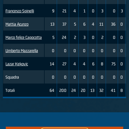
Francesco Spinelli
9
21
4
1
0
3
0
3
Mattia Acunzo
13
37
5
6
4
11
36
0
Marco felice Capocotta
5
24
2
3
0
2
0
0
Umberto Mazzarella
0
0
0
0
0
0
0
0
Lazar Kekovic
14
27
4
4
6
8
75
0
Squadra
0
0
0
0
0
0
0
0
Totali
64
200
24
20
13
32
41
8