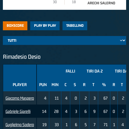
30
18
ARECHI SALERNO
BOXSCORE
PLAY BY PLAY
TABELLINO
Rimadesio Desio
FALLI
TIRI DA 2
TIRI DA
PLAYER
PUN
MIN
C
S
R
T
%
R
T
Giacomo Maspero
4
11
4
0
2
3
67
0
2
Gabriele Giarelli
14
28
4
3
6
9
67
0
2
Guglielmo Sodero
19
33
1
6
5
7
71
1
4