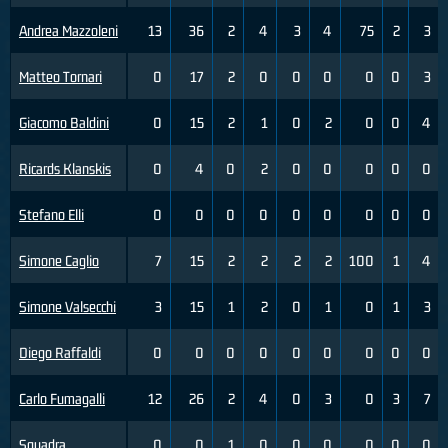
Andrea Mazzoleni
13
36
2
4
3
4
75
2
3
Matteo Tornari
0
17
2
0
0
0
0
0
3
Giacomo Baldini
0
15
2
1
0
2
0
0
4
Ricards Klanskis
0
4
0
2
0
0
0
0
0
Stefano Elli
0
0
0
0
0
0
0
0
0
Simone Caglio
7
15
2
2
2
2
100
1
4
Simone Valsecchi
3
15
1
2
0
1
0
1
3
Diego Raffaldi
0
0
0
0
0
0
0
0
0
Carlo Fumagalli
12
26
2
4
0
3
0
3
7
Squadra
0
0
1
0
0
0
0
0
0