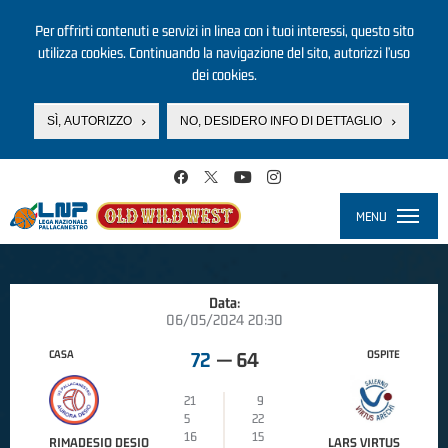
Per offrirti contenuti e servizi in linea con i tuoi interessi, questo sito
utilizza cookies. Continuando la navigazione del sito, autorizzi l’uso
dei cookies.
SÌ, AUTORIZZO
NO, DESIDERO INFO DI DETTAGLIO
Salta al contenuto principale
MENU
Toggle
navigati
Data:
06/05/2024 20:30
CASA
OSPITE
72
—
64
21
9
5
22
16
15
RIMADESIO DESIO
LARS VIRTUS