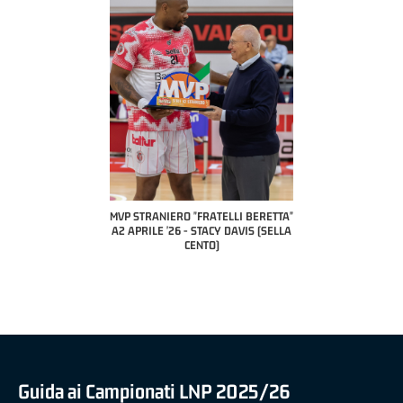
COACH OF THE MONTH
A2 APRILE '26 
PILLASTRINI (UE
CIVIDAL
O "FRATELLI BERETTA"
MVP "FRATELLI BERETTA" SAMUEL
 - STACY DAVIS (SELLA
DILAS B NAZIONALE APRILE '26 -
CENTO)
MARCO RESTELLI (TAV TREVIGLIO
BRIANZA BASKET)
Guida ai Campionati LNP 2025/26