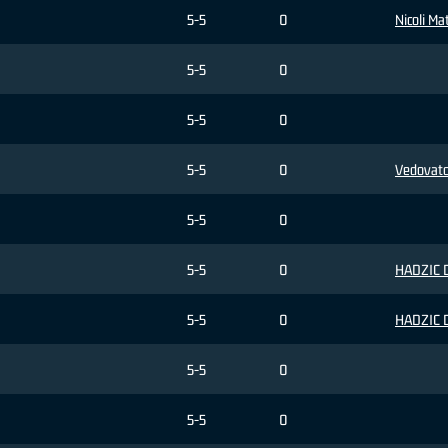
5-5
0
Nicoli Ma
5-5
0
5-5
0
5-5
0
Vedovato
5-5
0
5-5
0
HADZIC 
5-5
0
HADZIC 
5-5
0
5-5
0