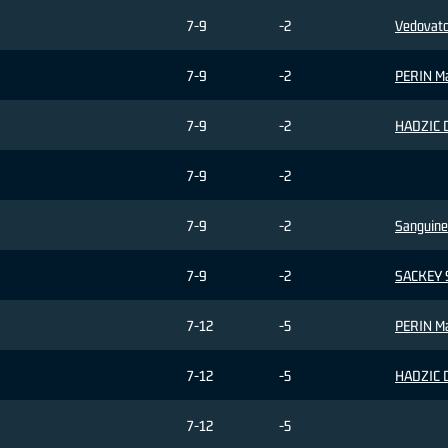
7-9
-2
Vedovato
7-9
-2
PERIN M
7-9
-2
HADZIC 
7-9
-2
7-9
-2
Sanguine
7-9
-2
SACKEY 
7-12
-5
PERIN M
7-12
-5
HADZIC 
7-12
-5