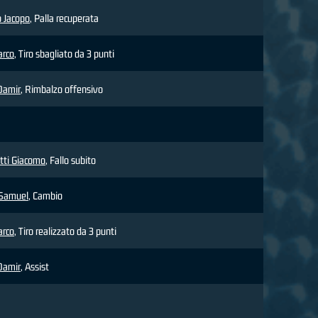
 Jacopo
, Palla recuperata
arco
, Tiro sbagliato da 3 punti
Damir
, Rimbalzo offensivo
tti Giacomo
, Fallo subito
Samuel
, Cambio
arco
, Tiro realizzato da 3 punti
Damir
, Assist