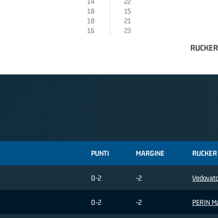
14
22
18
15
18
21
16
23
RUCKER
PUNTI
MARGINE
RUCKER
0-2
-2
Vedovato
0-2
-2
PERIN M