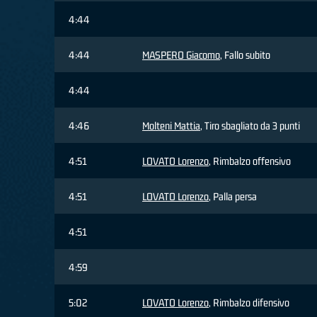
4:44
4:44
MASPERO Giacomo
, Fallo subito
4:44
4:46
Molteni Mattia
, Tiro sbagliato da 3 punti
4:51
LOVATO Lorenzo
, Rimbalzo offensivo
4:51
LOVATO Lorenzo
, Palla persa
4:51
4:59
5:02
LOVATO Lorenzo
, Rimbalzo difensivo