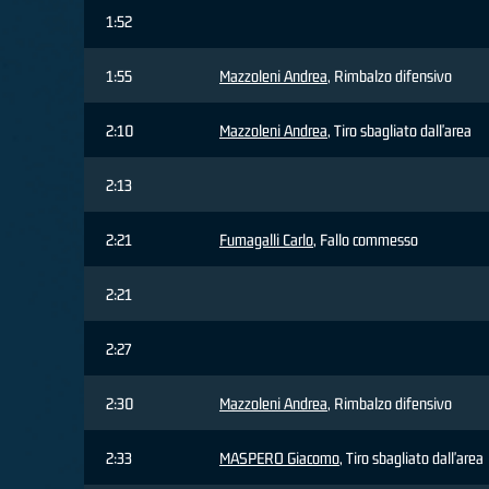
1:52
1:55
Mazzoleni Andrea
, Rimbalzo difensivo
2:10
Mazzoleni Andrea
, Tiro sbagliato dall'area
2:13
2:21
Fumagalli Carlo
, Fallo commesso
2:21
2:27
2:30
Mazzoleni Andrea
, Rimbalzo difensivo
2:33
MASPERO Giacomo
, Tiro sbagliato dall'area