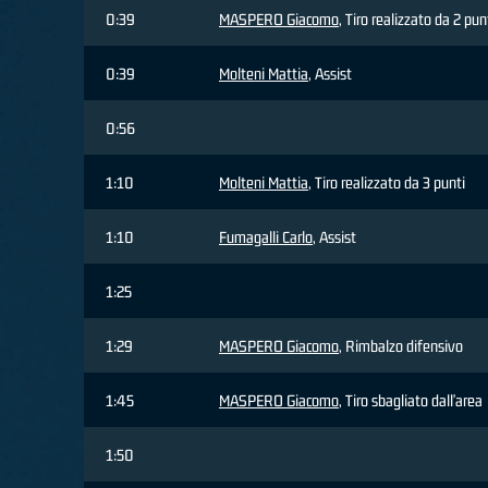
0:39
MASPERO Giacomo
, Tiro realizzato da 2 pun
0:39
Molteni Mattia
, Assist
0:56
1:10
Molteni Mattia
, Tiro realizzato da 3 punti
1:10
Fumagalli Carlo
, Assist
1:25
1:29
MASPERO Giacomo
, Rimbalzo difensivo
1:45
MASPERO Giacomo
, Tiro sbagliato dall'area
1:50