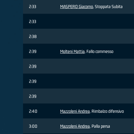
2:33
MASPERO Giacomo
, Stoppata Subita
2:33
2:38
2:39
Molteni Mattia
, Fallo commesso
2:39
2:39
2:39
2:40
Mazzoleni Andrea
, Rimbalzo difensivo
3:00
Mazzoleni Andrea
, Palla persa