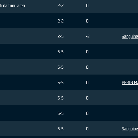
ti da fuori area
2-2
0
2-2
0
2-5
-3
Sanguine
5-5
0
5-5
0
5-5
0
PERIN M
5-5
0
5-5
0
5-5
0
Sanguine