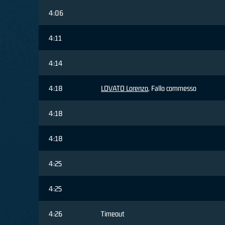
4:06
4:11
4:14
4:18
LOVATO Lorenzo
, Fallo commesso
4:18
4:18
4:25
4:25
4:26
Timeout