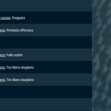
 Jacopo
, Stoppata
arco
, Rimbalzo difensivo
arco
, Fallo subito
arco
, Tiro libero sbagliato
arco
, Tiro libero sbagliato