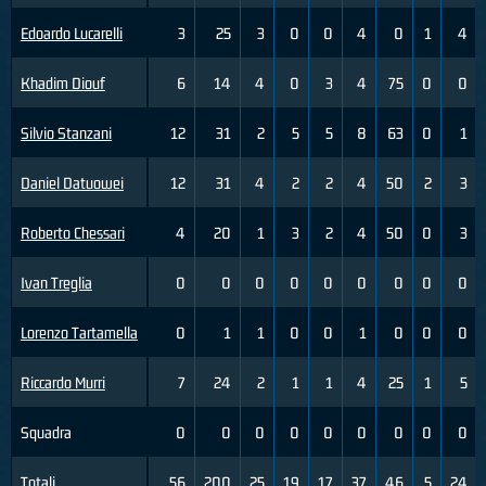
Edoardo Lucarelli
3
25
3
0
0
4
0
1
4
Khadim Diouf
6
14
4
0
3
4
75
0
0
Silvio Stanzani
12
31
2
5
5
8
63
0
1
Daniel Datuowei
12
31
4
2
2
4
50
2
3
Roberto Chessari
4
20
1
3
2
4
50
0
3
Ivan Treglia
0
0
0
0
0
0
0
0
0
Lorenzo Tartamella
0
1
1
0
0
1
0
0
0
Riccardo Murri
7
24
2
1
1
4
25
1
5
Squadra
0
0
0
0
0
0
0
0
0
Totali
56
200
25
19
17
37
46
5
24