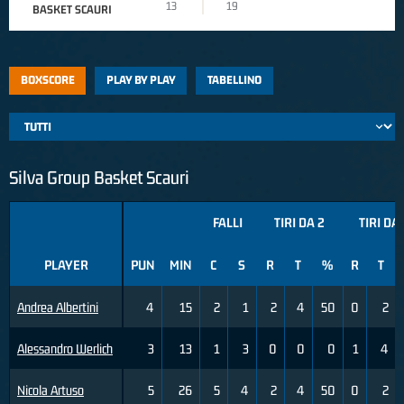
13
19
BASKET SCAURI
BOXSCORE
PLAY BY PLAY
TABELLINO
Silva Group Basket Scauri
FALLI
TIRI DA 2
TIRI DA 
PLAYER
PUN
MIN
C
S
R
T
%
R
T
Andrea Albertini
4
15
2
1
2
4
50
0
2
Alessandro Werlich
3
13
1
3
0
0
0
1
4
Nicola Artuso
5
26
5
4
2
4
50
0
2