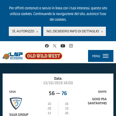
Per offrirti contenuti e servizi in linea con i tuoi interessi, questo sito
utilizza cookies. Continuando la navigazione del sito, autorizzi l’uso
dei cookies.
SÌ, AUTORIZZO
NO, DESIDERO INFO DI DETTAGLIO
Salta al contenuto principale
MENU
Toggle
navigati
Data:
13/10/2019 18:00
CASA
OSPITE
56
—
76
GEKO PSA
SANT’ANTIMO
10
16
20
15
13
26
SILVA GROUP