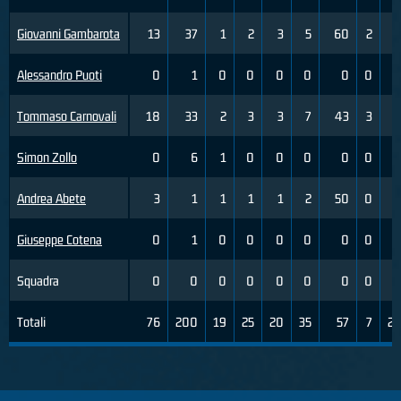
Giovanni Gambarota
13
37
1
2
3
5
60
2
4
Alessandro Puoti
0
1
0
0
0
0
0
0
0
Tommaso Carnovali
18
33
2
3
3
7
43
3
9
Simon Zollo
0
6
1
0
0
0
0
0
0
Andrea Abete
3
1
1
1
1
2
50
0
0
Giuseppe Cotena
0
1
0
0
0
0
0
0
0
Squadra
0
0
0
0
0
0
0
0
0
Totali
76
200
19
25
20
35
57
7
25