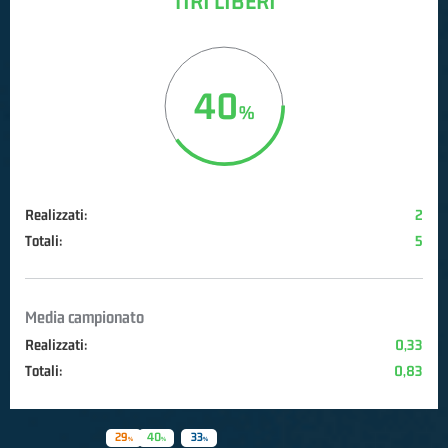
TIRI LIBERI
40
Realizzati:
2
Totali:
5
Media campionato
Realizzati:
0,33
Totali:
0,83
29
40
33