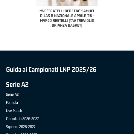
A2 APRILE '26 
PILLASTRINI (UE
CIVIDAL
O "FRATELLI BERETTA"
MVP "FRATELLI BERETTA" SAMUEL
 - STACY DAVIS (SELLA
DILAS B NAZIONALE APRILE '26 -
CENTO)
MARCO RESTELLI (TAV TREVIGLIO
BRIANZA BASKET)
Guida ai Campionati LNP 2025/26
Serie A2
Serie A2
Formula
Live Match
Calendario 2026-2027
Squadre 2026-2027