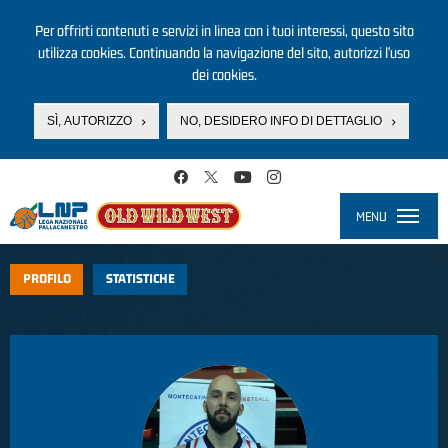
Per offrirti contenuti e servizi in linea con i tuoi interessi, questo sito
utilizza cookies. Continuando la navigazione del sito, autorizzi l’uso
dei cookies.
SÌ, AUTORIZZO
NO, DESIDERO INFO DI DETTAGLIO
Salta al contenuto principale
MENU
Toggle
navigati
PROFILO
STATISTICHE