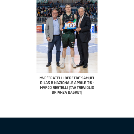
COACH OF THE MONTH
A2 APRILE '26 
PILLASTRINI (UE
CIVIDAL
O "FRATELLI BERETTA"
MVP "FRATELLI BERETTA" SAMUEL
 - STACY DAVIS (SELLA
DILAS B NAZIONALE APRILE '26 -
CENTO)
MARCO RESTELLI (TAV TREVIGLIO
BRIANZA BASKET)