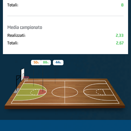
Totali:
8
Media campionato
Realizzati:
2,33
Totali:
2,67
50
88
44