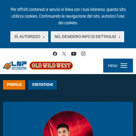
Per offrirti contenuti e servizi in linea con i tuoi interessi, questo sito
utilizza cookies. Continuando la navigazione del sito, autorizzi l’uso
dei cookies.
SÌ, AUTORIZZO
NO, DESIDERO INFO DI DETTAGLIO
Salta al contenuto principale
MENU
Toggle
navigati
PROFILO
STATISTICHE