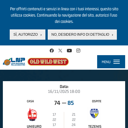
Per offrirti contenuti e servizi in linea con i tuoi interessi, questo sito
utilizza cookies. Continuando la navigazione del sito, autorizzi l’uso
dei cookies.
SÌ, AUTORIZZO
NO, DESIDERO INFO DI DETTAGLIO
Salta al contenuto principale
MENU
Toggle
navigati
Data:
16/11/2025 18:00
CASA
OSPITE
74
—
85
17
21
22
22
17
24
UNIEURO
TEZENIS