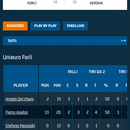
18
18
FORLÌ
VERONA
BOXSCORE
PLAY BY PLAY
TABELLINO
Unieuro Forlì
FALLI
TIRI DA 2
TIRI D
PLAYER
PUN
MIN
C
S
R
T
%
R
T
Angelo Del chiaro
2
15
3
1
1
2
50
0
0
Pietro Aradori
13
20
2
3
2
4
50
1
2
Stefano Masciadri
0
12
0
1
0
1
0
0
1