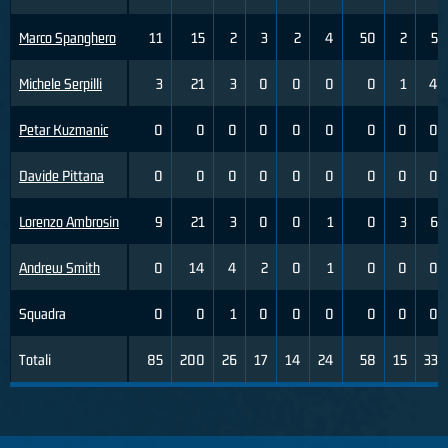
Marco Spanghero
11
15
2
3
2
4
50
2
5
Michele Serpilli
3
21
3
0
0
0
0
1
4
Petar Kuzmanic
0
0
0
0
0
0
0
0
0
Davide Pittana
0
0
0
0
0
0
0
0
0
Lorenzo Ambrosin
9
21
3
0
0
1
0
3
6
Andrew Smith
0
14
4
2
0
1
0
0
0
Squadra
0
0
1
0
0
0
0
0
0
Totali
85
200
26
17
14
24
58
15
33