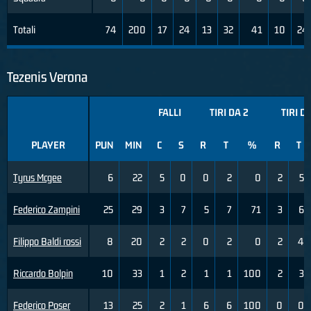
Totali
74
200
17
24
13
32
41
10
24
Tezenis Verona
FALLI
TIRI DA 2
TIRI D
PLAYER
PUN
MIN
C
S
R
T
%
R
T
Tyrus Mcgee
6
22
5
0
0
2
0
2
5
Federico Zampini
25
29
3
7
5
7
71
3
6
Filippo Baldi rossi
8
20
2
2
0
2
0
2
4
Riccardo Bolpin
10
33
1
2
1
1
100
2
3
Federico Poser
13
25
2
1
6
6
100
0
0