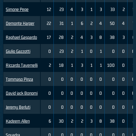
Simone Pepe
12
23
4
3
1
3
33
2
5
Demonte Harper
22
31
1
6
2
4
50
4
7
Raphael Gaspardo
17
28
2
4
3
8
38
3
6
Giulio Gazzotti
0
23
2
1
0
1
0
0
0
Riccardo Tavernelli
2
18
1
3
1
1
100
0
1
Tommaso Pinza
0
0
0
0
0
0
0
0
0
David jack Bonomi
0
0
0
0
0
0
0
0
0
Jeremy Berluti
0
0
0
0
0
0
0
0
0
Kadeem Allen
6
30
2
2
3
8
38
0
2
Squadra
0
0
0
0
0
0
0
0
0