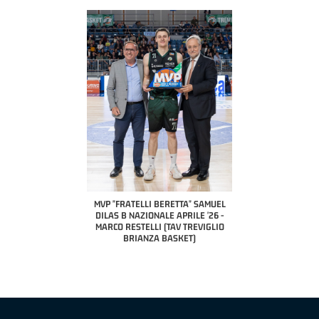
COACH OF THE MONTH
A2 APRILE '26 
PILLASTRINI (UE
CIVIDAL
O "FRATELLI BERETTA"
MVP "FRATELLI BERETTA" SAMUEL
 - STACY DAVIS (SELLA
DILAS B NAZIONALE APRILE '26 -
CENTO)
MARCO RESTELLI (TAV TREVIGLIO
BRIANZA BASKET)