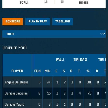
18
15
FORLÌ
RIMINI
BOXSCORE
PLAY BY PLAY
TABELLINO
Unieuro Forlì
FALLI
TIRI DA 2
TIRI D
PLAYER
PUN
MIN
C
S
R
T
%
R
T
Angelo Del chiaro
6
24
1
2
3
8
38
0
2
Daniele Cinciarini
8
15
3
3
3
4
75
0
4
Daniele Magro
0
3
2
1
0
0
0
0
0