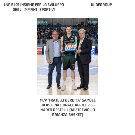
LNP E ICS INSIEME PER LO SVILUPPO
WIDEGROUP
DEGLI IMPIANTI SPORTIVI
COACH OF THE MONTH
A2 APRILE '26 
PILLASTRINI (UE
CIVIDAL
O "FRATELLI BERETTA"
MVP "FRATELLI BERETTA" SAMUEL
 - STACY DAVIS (SELLA
DILAS B NAZIONALE APRILE '26 -
CENTO)
MARCO RESTELLI (TAV TREVIGLIO
BRIANZA BASKET)