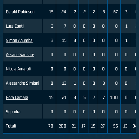
Gerald Robinson
15
24
2
2
2
3
67
3
6
Luca Conti
3
7
0
0
0
0
0
1
2
Simon Anumba
3
15
3
0
0
0
0
1
1
Assane Sankare
0
0
0
0
0
0
0
0
0
Nicola Amaroli
0
0
0
0
0
0
0
0
0
Alessandro Simioni
0
13
1
0
0
3
0
0
1
Gora Camara
15
21
3
5
7
7
100
0
0
Squadra
0
0
0
0
0
0
0
0
0
Totali
78
200
21
17
15
27
56
13
34