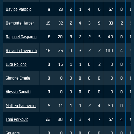
Davide Pascolo
9
23
2
1
4
6
67
0
0
Demonte Harper
15
32
2
4
3
9
33
2
5
Raphael Gaspardo
6
20
3
2
2
5
40
0
0
Riccardo Tavernelli
16
26
0
3
2
2
100
4
5
Luca Pollone
0
16
1
1
0
2
0
0
1
Simone Errede
0
0
0
0
0
0
0
0
0
Alessio Sanviti
0
0
0
0
0
0
0
0
0
Matteo Parravicini
5
11
1
1
2
4
50
0
3
Toni Perkovic
22
30
2
3
4
7
57
4
9
Squadra
0
0
0
0
0
0
0
0
0