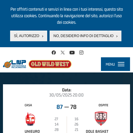
Per offrirti contenuti e servizi in linea con i tuoi interessi, questo sito
utilizza cookies. Continuando la navigazione del sito, autorizzi l’uso
dei cookies.
SÌ, AUTORIZZO
NO, DESIDERO INFO DI DETTAGLIO
Salta al contenuto principale
MENU
Toggle
navigati
Data:
30/05/2025 20:00
CASA
OSPITE
87
—
78
27
16
14
26
28
21
UNIEURO
DOLE BASKET