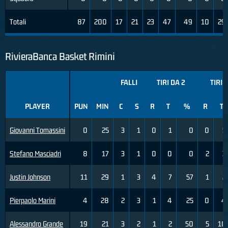
Totali
87
200
17
21
23
47
49
10
29
RivieraBanca Basket Rimini
FALLI
TIRI DA 2
TIRI 
PLAYER
PUN
MIN
C
S
R
T
%
R
T
Giovanni Tomassini
0
25
3
1
0
1
0
0
5
Stefano Masciadri
8
17
3
1
0
0
0
2
3
Justin Johnson
11
29
1
3
4
7
57
1
2
Pierpaolo Marini
4
28
2
3
1
4
25
0
4
Alessandro Grande
19
21
3
2
1
2
50
5
10