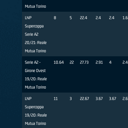
Mutua Torino
LNP
8
5
22.4
2.4
2.4
1.6
Supercoppa
Serie A2
20/21: Reale
Mutua Torino
Serie A2 -
10.64
22
27.73
2.91
4
2.
Girone Ovest
19/20: Reale
Mutua Torino
LNP
11
3
22.67
3.67
3.67
2.6
Supercoppa
19/20: Reale
Mutua Torino