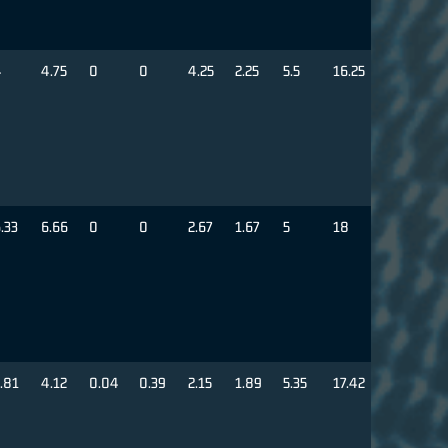
4
4.75
0
0
4.25
2.25
5.5
16.25
.33
6.66
0
0
2.67
1.67
5
18
.81
4.12
0.04
0.39
2.15
1.89
5.35
17.42