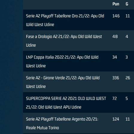
Pun
G
Serie A2 Playoff Tabellone Oro 21/22: Apu Old
146
11
Wild West Udine
Fase a Orologio A2 21/22: Apu Old Wild West
48
4
Udine
LNP Coppa Italia 2022 21/22: Apu Old Wild
34
3
West Udine
Serie A2 - Girone Verde 21/22: Apu Old Wild
336
26
West Udine
SUPERCOPPA SERIE A2 2021 OLD WILD WEST
72
5
21/22: Old Wild West APU Udine
Serie A2 Playoff Tabellone Argento 20/21:
124
11
Reale Mutua Torino