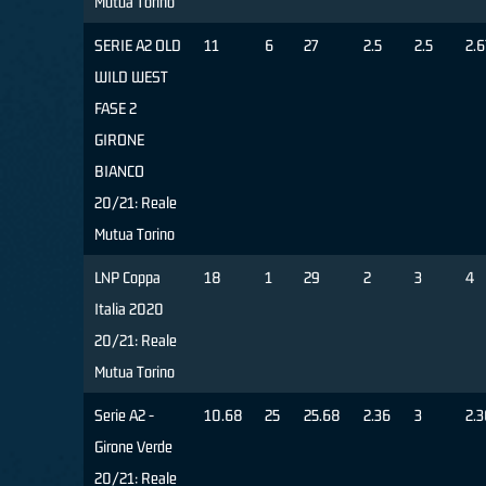
Mutua Torino
SERIE A2 OLD
11
6
27
2.5
2.5
2.6
WILD WEST
FASE 2
GIRONE
BIANCO
20/21: Reale
Mutua Torino
LNP Coppa
18
1
29
2
3
4
Italia 2020
20/21: Reale
Mutua Torino
Serie A2 -
10.68
25
25.68
2.36
3
2.3
Girone Verde
20/21: Reale