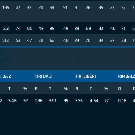
195
27
37
20
39
51
9
26
35
27
37
7
612
74
80
49
99
49
29
89
33
46
71
6
513
53
47
30
62
48
24
70
34
27
38
7
I DA 2
TIRI DA 3
TIRI LIBERI
RIMBALZ
T
%
R
T
%
R
T
%
O
82
5.46
52
1.36
3.91
35
3.55
4.64
77
0.18
4