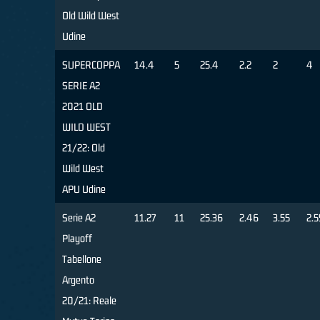
Old Wild West
Udine
SUPERCOPPA
14.4
5
25.4
2.2
2
4
SERIE A2
2021 OLD
WILD WEST
21/22: Old
Wild West
APU Udine
Serie A2
11.27
11
25.36
2.46
3.55
2.5
Playoff
Tabellone
Argento
20/21: Reale