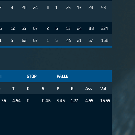
3
4
20
24
0
1
25
13
24
93
5
12
55
67
2
6
53
24
88
224
1
5
62
67
1
5
45
21
57
160
I
STOP
PALLE
D
T
D
S
P
R
Ass
Val
.36
4.54
0
0.46
3.46
1.27
4.55
16.55