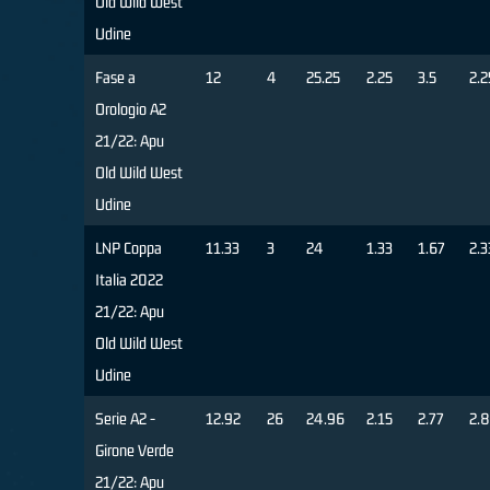
Old Wild West
Udine
Fase a
12
4
25.25
2.25
3.5
2.2
Orologio A2
21/22: Apu
Old Wild West
Udine
LNP Coppa
11.33
3
24
1.33
1.67
2.3
Italia 2022
21/22: Apu
Old Wild West
Udine
Serie A2 -
12.92
26
24.96
2.15
2.77
2.
Girone Verde
21/22: Apu