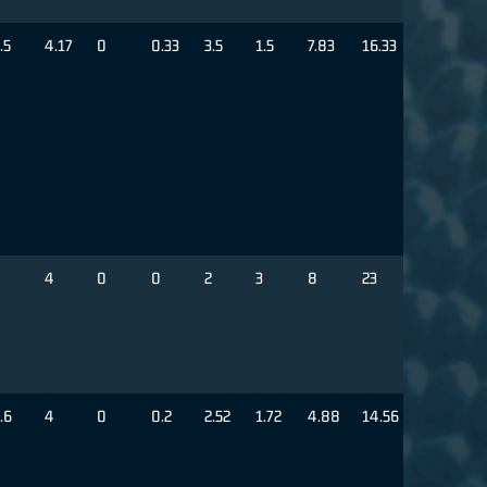
.5
4.17
0
0.33
3.5
1.5
7.83
16.33
4
0
0
2
3
8
23
.6
4
0
0.2
2.52
1.72
4.88
14.56