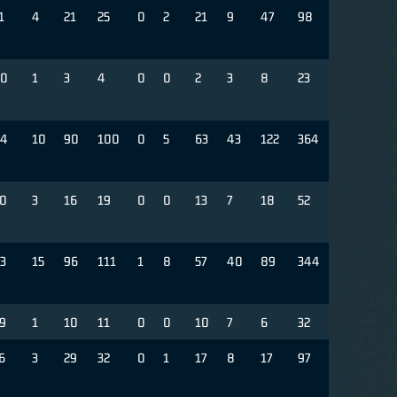
1
4
21
25
0
2
21
9
47
98
0
1
3
4
0
0
2
3
8
23
4
10
90
100
0
5
63
43
122
364
0
3
16
19
0
0
13
7
18
52
3
15
96
111
1
8
57
40
89
344
9
1
10
11
0
0
10
7
6
32
6
3
29
32
0
1
17
8
17
97