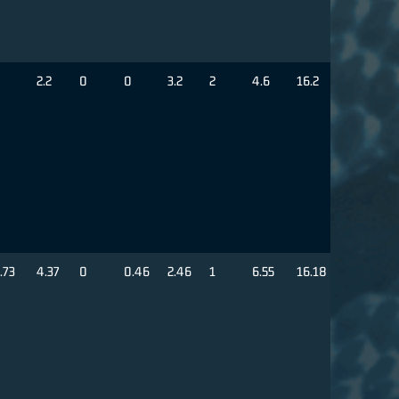
2.2
0
0
3.2
2
4.6
16.2
.73
4.37
0
0.46
2.46
1
6.55
16.18