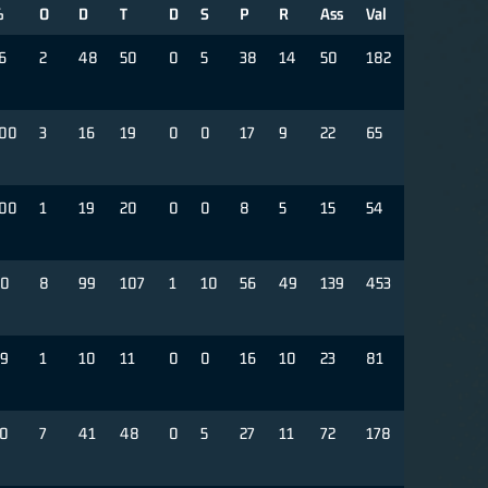
%
O
D
T
D
S
P
R
Ass
Val
6
2
48
50
0
5
38
14
50
182
00
3
16
19
0
0
17
9
22
65
00
1
19
20
0
0
8
5
15
54
0
8
99
107
1
10
56
49
139
453
9
1
10
11
0
0
16
10
23
81
0
7
41
48
0
5
27
11
72
178