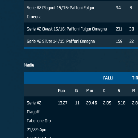
Serie A2 Playout 15/16: Paffoni Fulgor
94
8
Omegna
Serie A2 Ovest 15/16: Paffoni Fulgor Omegna
231
30
Serie A2 Silver 14/15: Paffoni Omegna
159
22
Medie
FALLI
TIR
Pun
G
Min
C
S
R
Serie A2
13.27
11
29.46
2.09
5.18
2.
Playoff
Tabellone Oro
21/22: Apu