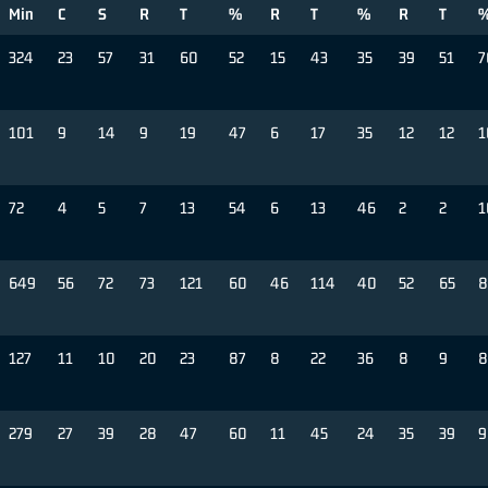
Min
C
S
R
T
%
R
T
%
R
T
324
23
57
31
60
52
15
43
35
39
51
7
101
9
14
9
19
47
6
17
35
12
12
1
72
4
5
7
13
54
6
13
46
2
2
1
649
56
72
73
121
60
46
114
40
52
65
8
127
11
10
20
23
87
8
22
36
8
9
8
279
27
39
28
47
60
11
45
24
35
39
9