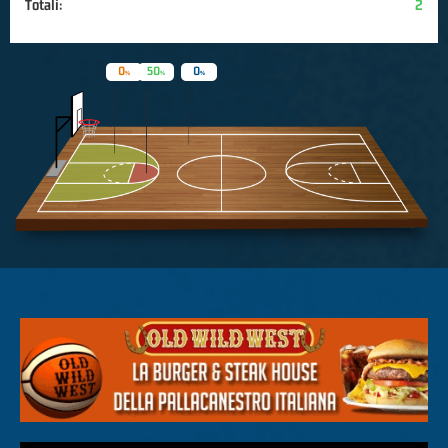
Totali:
2
0
50
0