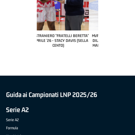
COACH OF THE MONTH
A2 APRILE '26 
PILLASTRINI (UE
CIVIDAL
O "FRATELLI BERETTA"
MVP "FRATELLI BERETTA" SAMUEL
 - STACY DAVIS (SELLA
DILAS B NAZIONALE APRILE '26 -
CENTO)
MARCO RESTELLI (TAV TREVIGLIO
BRIANZA BASKET)
Guida ai Campionati LNP 2025/26
Serie A2
Serie A2
Formula