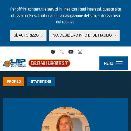
Per offrirti contenuti e servizi in linea con i tuoi interessi, questo sito
utilizza cookies. Continuando la navigazione del sito, autorizzi l’uso
dei cookies.
SÌ, AUTORIZZO
NO, DESIDERO INFO DI DETTAGLIO
Salta al contenuto principale
MENU
Toggle
navigati
PROFILO
STATISTICHE