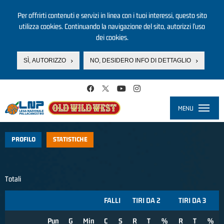
Per offrirti contenuti e servizi in linea con i tuoi interessi, questo sito
utilizza cookies. Continuando la navigazione del sito, autorizzi l’uso
dei cookies.
SÌ, AUTORIZZO
NO, DESIDERO INFO DI DETTAGLIO
Salta al contenuto principale
MENU
Toggle
navigati
PROFILO
STATISTICHE
Totali
FALLI
TIRI DA 2
TIRI DA 3
Pun
G
Min
C
S
R
T
%
R
T
%