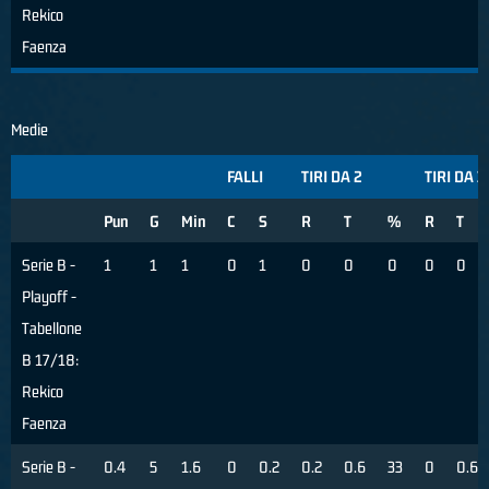
Rekico
Faenza
Medie
FALLI
TIRI DA 2
TIRI DA 3
Pun
G
Min
C
S
R
T
%
R
T
Serie B -
1
1
1
0
1
0
0
0
0
0
Playoff -
Tabellone
B 17/18:
Rekico
Faenza
Serie B -
0.4
5
1.6
0
0.2
0.2
0.6
33
0
0.6