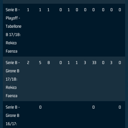
Serie B -
1
1
1
0
1
0
0
0
0
0
0
Playoff -
Tabellone
B 17/18:
Rekico
Faenza
Serie B -
2
5
8
0
1
1
3
33
0
3
0
Girone B
17/18:
Rekico
Faenza
Serie B -
0
0
0
Girone B
16/17: