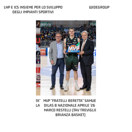
LNP E ICS INSIEME PER LO SVILUPPO
WIDEGROUP
DEGLI IMPIANTI SPORTIVI
COACH OF THE MONTH
A2 APRILE '26 
PILLASTRINI (UE
CIVIDAL
O "FRATELLI BERETTA"
MVP "FRATELLI BERETTA" SAMUEL
 - STACY DAVIS (SELLA
DILAS B NAZIONALE APRILE '26 -
CENTO)
MARCO RESTELLI (TAV TREVIGLIO
BRIANZA BASKET)