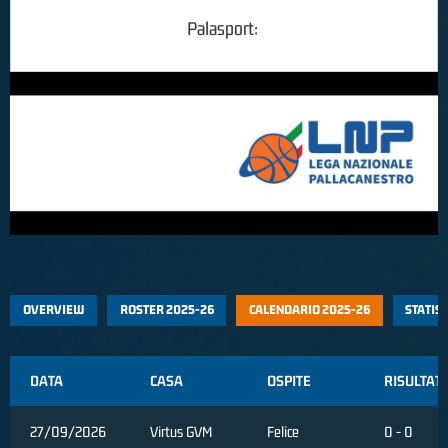
Palasport:
OVERVIEW
ROSTER 2025-26
CALENDARIO 2025-26
STATIS
DATA
CASA
OSPITE
RISULTAT
27/09/2026
Virtus GVM
Felice
0 - 0