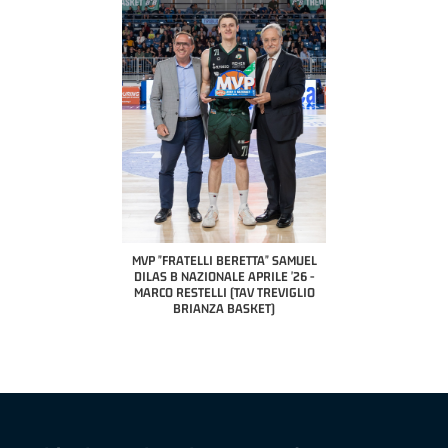
COACH OF THE MONTH
A2 APRILE '26 
PILLASTRINI (UE
CIVIDAL
O "FRATELLI BERETTA"
MVP "FRATELLI BERETTA" SAMUEL
 - STACY DAVIS (SELLA
DILAS B NAZIONALE APRILE '26 -
CENTO)
MARCO RESTELLI (TAV TREVIGLIO
BRIANZA BASKET)