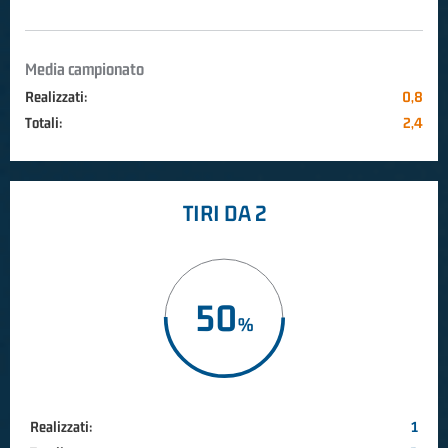
Media campionato
Realizzati:
0,8
Totali:
2,4
TIRI DA 2
50
Realizzati:
1