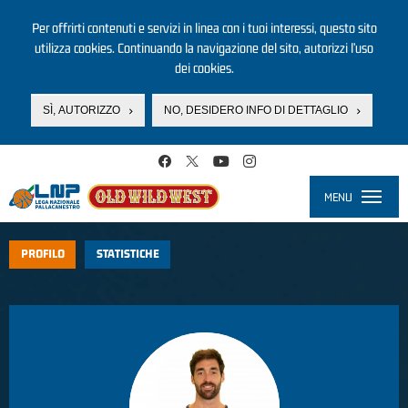
Per offrirti contenuti e servizi in linea con i tuoi interessi, questo sito
utilizza cookies. Continuando la navigazione del sito, autorizzi l’uso
dei cookies.
SÌ, AUTORIZZO
NO, DESIDERO INFO DI DETTAGLIO
Salta al contenuto principale
MENU
Toggle
navigati
PROFILO
STATISTICHE