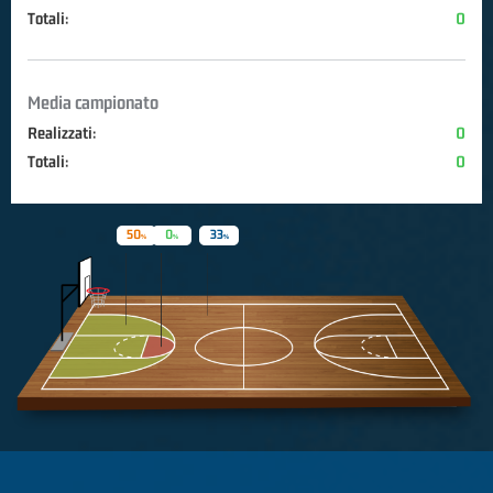
Totali:
0
Media campionato
Realizzati:
0
Totali:
0
50
0
33