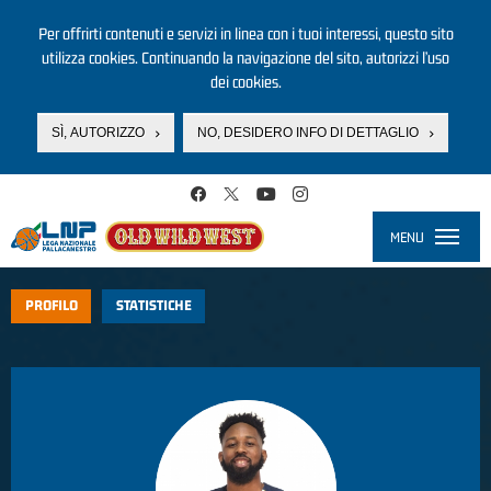
Per offrirti contenuti e servizi in linea con i tuoi interessi, questo sito
utilizza cookies. Continuando la navigazione del sito, autorizzi l’uso
dei cookies.
SÌ, AUTORIZZO
NO, DESIDERO INFO DI DETTAGLIO
Salta al contenuto principale
MENU
Toggle
navigati
PROFILO
STATISTICHE