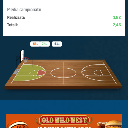
Media campionato
Realizzati:
1,82
Totali:
2,46
63
74
41