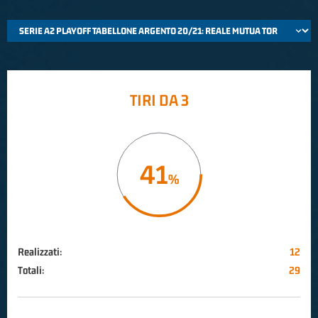
TIRI DA 3
41
Realizzati:
12
Totali:
29