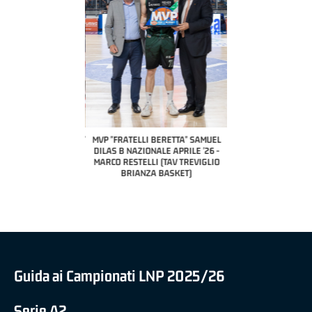
COACH OF THE MONTH
A2 APRILE '26 
PILLASTRINI (UE
CIVIDAL
O "FRATELLI BERETTA"
MVP "FRATELLI BERETTA" SAMUEL
 - STACY DAVIS (SELLA
DILAS B NAZIONALE APRILE '26 -
CENTO)
MARCO RESTELLI (TAV TREVIGLIO
BRIANZA BASKET)
Guida ai Campionati LNP 2025/26
Serie A2