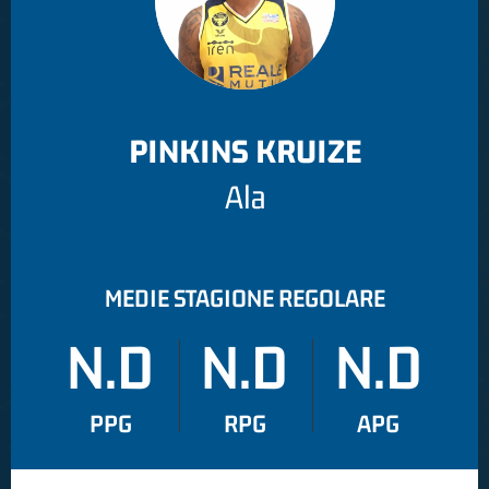
PINKINS KRUIZE
Ala
MEDIE STAGIONE REGOLARE
N.D
N.D
N.D
PPG
RPG
APG